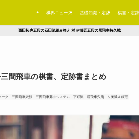
棋界ニュース
基礎知識・定跡
棋書・定
西田拓也五段の石田流組み換え 対 伊藤匠五段の居飛車持久戦
マル三間飛車の棋書、定跡書まとめ
ホーク
三間飛車穴熊
三間飛車藤井システム
下町流
居飛車穴熊
左美濃＆銀冠