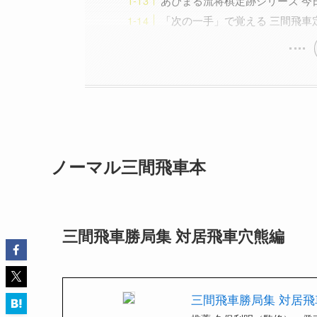
あぴまる流将棋定跡シリーズ 今
「次の一手」で覚える 三間飛車
ノーマル三間飛車本
三間飛車勝局集 対居飛車穴熊編
三間飛車勝局集 対居