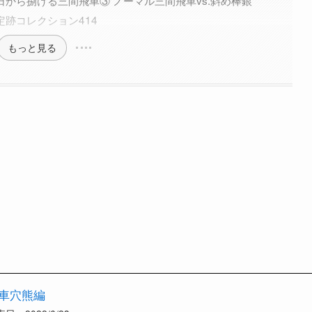
日から捌ける三間飛車③ ノーマル三間飛車vs.斜め棒銀
定跡コレクション414
もっと見る
飛車穴熊編