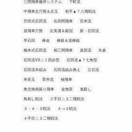
三間飛車藤井システム
下町流
中飛車左穴熊＆左玉
初手▲７八飛戦法
升田式石田流
右四間飛車
宮本流
居飛車穴熊
左美濃＆銀冠
新・石田流
早石田
棒金
棒銀＆逆棒銀
楠本式石田流
相三間飛車
真部流
矢倉
石田流VS△１四歩型
石田流▲７七角型
石田流本組み
石田流組み換え
立石流
米長玉
菅井流
袖飛車
角交換相振り飛車
金無双
鬼殺し
鳥刺し戦法
２手目△３二飛戦法
３・４・３戦法
４→３戦法
４手目△３二飛戦法