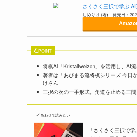
さくさく三択で学ぶ A
しめりけ (著) 発売日：2022
Amazo
POINT
将棋AI「Kristallweizen」を活用し
著者は「あぴまる流将棋シリーズ 今日
けさん
三択の次の一手形式。角道を止める三間
あわせて読みたい
「さくさく三択で学