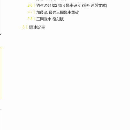
羽生の頭脳2 振り飛車破り (将棋連盟文庫)
加藤流 最強三間飛車撃破
三間飛車 復刻版
関連記事