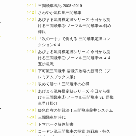
三間飛車戦記 2008~2019
さわやか流疾風三間飛車
あぴまる流将棋定跡シリーズ 今日から捌
ける三間飛車③ ノーマル三間飛車vs.斜め
棒銀
「次の一手」で覚える 三間飛車定跡コレ
クション414
あぴまる流将棋定跡シリーズ 今日から捌
ける三間飛車② ノーマル三間飛車vs.▲４
五歩急戦
下町流三間飛車 居飛穴攻略の新研究（プ
レミアムブックス版）
攻めて勝つ！三間飛車の心得
あぴまる流将棋定跡シリーズ 今日から捌
ける三間飛車① ノーマル三間飛車 vs. 居飛
車早仕掛け
緩急自在の新戦法！三間飛車藤井システム
三間飛車新時代
トマホーク解体新書
コーヤン流三間飛車の極意 急戦編・持久