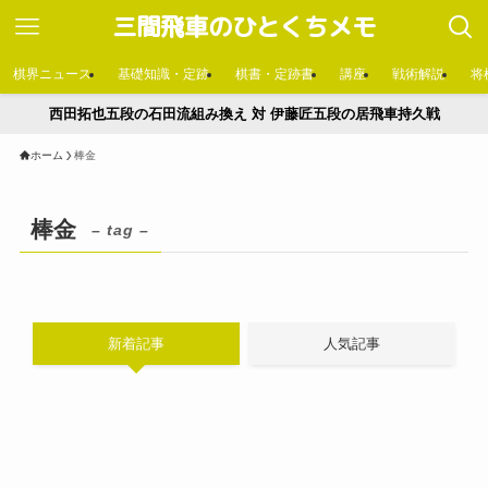
三間飛車のひとくちメモ
棋界ニュース
基礎知識・定跡
棋書・定跡書
講座
戦術解説
将
西田拓也五段の石田流組み換え 対 伊藤匠五段の居飛車持久戦
ホーム
棒金
棒金
– tag –
新着記事
人気記事