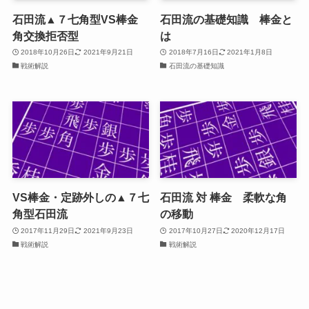
石田流▲７七角型VS棒金
石田流の基礎知識 棒金と
角交換拒否型
は
2018年10月26日
2021年9月21日
2018年7月16日
2021年1月8日
戦術解説
石田流の基礎知識
VS棒金・定跡外しの▲７七
石田流 対 棒金 柔軟な角
角型石田流
の移動
2017年11月29日
2021年9月23日
2017年10月27日
2020年12月17日
戦術解説
戦術解説