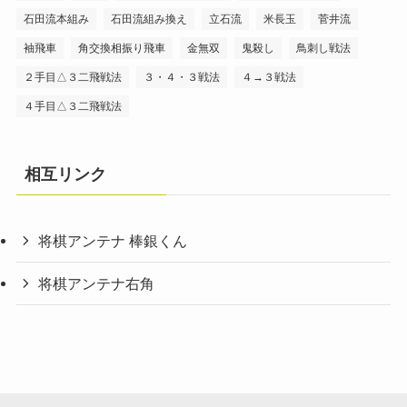
石田流本組み
石田流組み換え
立石流
米長玉
菅井流
袖飛車
角交換相振り飛車
金無双
鬼殺し
鳥刺し戦法
２手目△３二飛戦法
３・４・３戦法
４→３戦法
４手目△３二飛戦法
相互リンク
将棋アンテナ 棒銀くん
将棋アンテナ右角