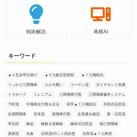
戦術解説
将棋AI
キーワード
▲４五歩早仕掛け
▲５七銀左型急戦
▲７七飛戦法
うっかり三間飛車
エルモ囲い
コーヤン流
ダイヤモンド美濃
トマホーク
ミレニアム
三間飛車穴熊
三間飛車藤井システム
下町流
中飛車左穴熊＆左玉
初手▲７八飛戦法
升田式石田流
右四間飛車
宮本流
居飛車穴熊
左美濃＆銀冠
新・石田流
早石田
棒金
棒銀＆逆棒銀
楠本式石田流
相三間飛車
真部流
矢倉
石田流VS△１四歩型
石田流▲７七角型