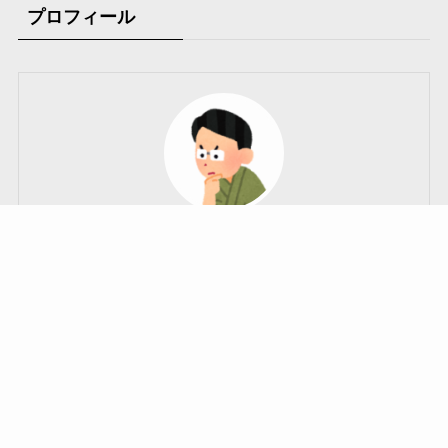
プロフィール
Fireworks
「三間飛車のひとくちメモ」管理人、兼「フラ盤」作
者、兼二児のパパ。将棋クエスト四段。
「三間飛車の普及活動を通して将棋ファンの拡大に貢
献する」をモットーに、奇をてらわない文章とデザイ
ンで記事を書き続けています。