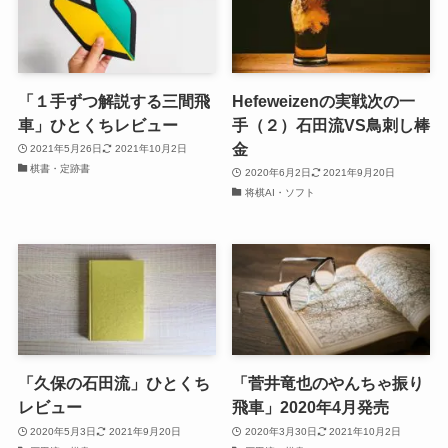
「１手ずつ解説する三間飛
Hefeweizenの実戦次の一
車」ひとくちレビュー
手（２）石田流VS鳥刺し棒
金
2021年5月26日
2021年10月2日
棋書・定跡書
2020年6月2日
2021年9月20日
将棋AI・ソフト
「久保の石田流」ひとくち
「菅井竜也のやんちゃ振り
レビュー
飛車」2020年4月発売
2020年5月3日
2021年9月20日
2020年3月30日
2021年10月2日