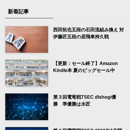
新着記事
西田拓也五段の石田流組み換え 対
伊藤匠五段の居飛車持久戦
【更新：セール終了】Amazon
Kindle本 夏のビッグセール中
第３回電竜戦TSEC dlshogi優
勝 準優勝は水匠