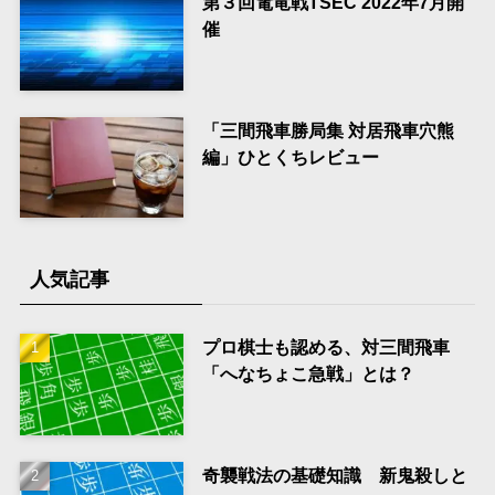
第３回電竜戦TSEC 2022年7月開
催
「三間飛車勝局集 対居飛車穴熊
編」ひとくちレビュー
人気記事
プロ棋士も認める、対三間飛車
「へなちょこ急戦」とは？
奇襲戦法の基礎知識 新鬼殺しと