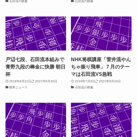
石田流の棋書
石田流の棋書
戸辺七段、石田流本組みで
NHK将棋講座「菅井流やん
青野九段の棒金に快勝 朝日
ちゃ振り飛車」７月のテー
杯
マは石田流VS急戦
2019年8月21日
2021年9月26日
2019年7月3日
2021年9月24日
棋界ニュース
石田流の棋書