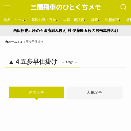
三間飛車のひとくちメモ
棋界ニュース
基礎知識・定跡
棋書・定跡書
講座
戦術解説
将
西田拓也五段の石田流組み換え 対 伊藤匠五段の居飛車持久戦
ホーム
▲４五歩早仕掛け
▲４五歩早仕掛け
– tag –
新着記事
人気記事