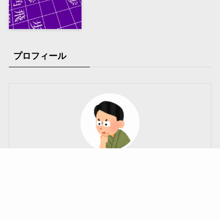
プロフィール
Fireworks
「三間飛車のひとくちメモ」管理人、兼「フラ盤」作
者、兼二児のパパ。将棋クエスト四段。