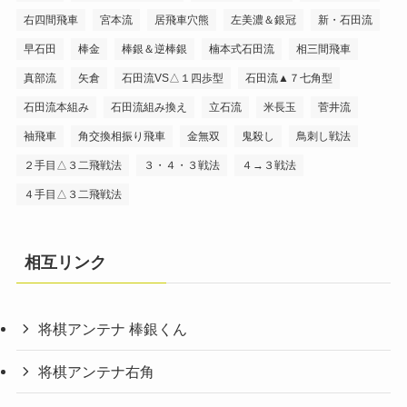
右四間飛車
宮本流
居飛車穴熊
左美濃＆銀冠
新・石田流
早石田
棒金
棒銀＆逆棒銀
楠本式石田流
相三間飛車
真部流
矢倉
石田流VS△１四歩型
石田流▲７七角型
石田流本組み
石田流組み換え
立石流
米長玉
菅井流
袖飛車
角交換相振り飛車
金無双
鬼殺し
鳥刺し戦法
２手目△３二飛戦法
３・４・３戦法
４→３戦法
４手目△３二飛戦法
相互リンク
将棋アンテナ 棒銀くん
将棋アンテナ右角