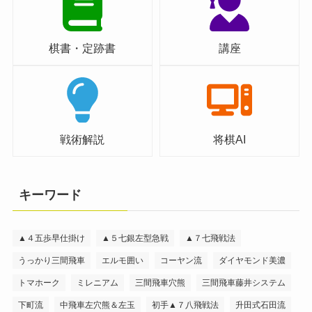
棋書・定跡書
講座
戦術解説
将棋AI
キーワード
▲４五歩早仕掛け
▲５七銀左型急戦
▲７七飛戦法
うっかり三間飛車
エルモ囲い
コーヤン流
ダイヤモンド美濃
トマホーク
ミレニアム
三間飛車穴熊
三間飛車藤井システム
下町流
中飛車左穴熊＆左玉
初手▲７八飛戦法
升田式石田流