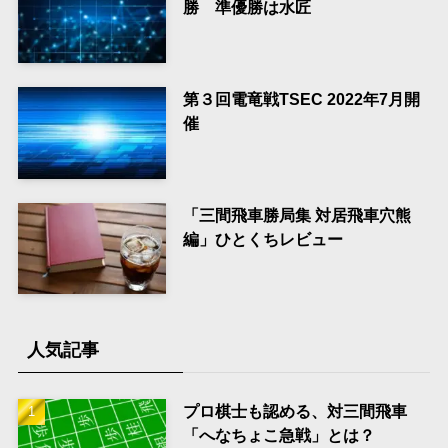
勝 準優勝は水匠
第３回電竜戦TSEC 2022年7月開
催
「三間飛車勝局集 対居飛車穴熊
編」ひとくちレビュー
人気記事
プロ棋士も認める、対三間飛車
「へなちょこ急戦」とは？