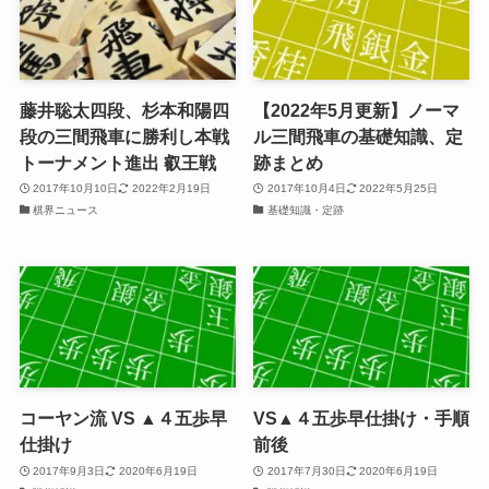
藤井聡太四段、杉本和陽四
【2022年5月更新】ノーマ
段の三間飛車に勝利し本戦
ル三間飛車の基礎知識、定
トーナメント進出 叡王戦
跡まとめ
2017年10月10日
2022年2月19日
2017年10月4日
2022年5月25日
棋界ニュース
基礎知識・定跡
コーヤン流 VS ▲４五歩早
VS▲４五歩早仕掛け・手順
仕掛け
前後
2017年9月3日
2020年6月19日
2017年7月30日
2020年6月19日