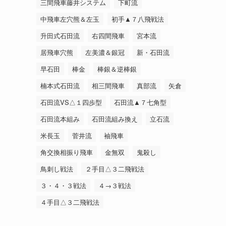
三間飛車藤井システム
下町流
中飛車左穴熊＆左玉
初手▲７八飛戦法
升田式石田流
右四間飛車
宮本流
居飛車穴熊
左美濃＆銀冠
新・石田流
早石田
棒金
棒銀＆逆棒銀
楠本式石田流
相三間飛車
真部流
矢倉
石田流VS△１四歩型
石田流▲７七角型
石田流本組み
石田流組み換え
立石流
米長玉
菅井流
袖飛車
角交換相振り飛車
金無双
鬼殺し
鳥刺し戦法
２手目△３二飛戦法
３・４・３戦法
４→３戦法
４手目△３二飛戦法