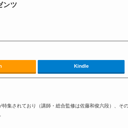
ゼンツ
n
Kindle
が特集されており（講師・総合監修は佐藤和俊六段）、そ
。