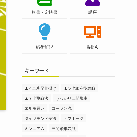
棋書・定跡書
講座
戦術解説
将棋AI
キーワード
▲４五歩早仕掛け
▲５七銀左型急戦
▲７七飛戦法
うっかり三間飛車
エルモ囲い
コーヤン流
ダイヤモンド美濃
トマホーク
ミレニアム
三間飛車穴熊