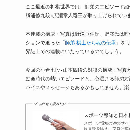
ここ最近の将棋世界では、師弟のエピソード紹
勝浦修九段×広瀬章人竜王が取り上げられてい
本連載の構成・写真は野澤亘伸氏。野澤氏は昨
ションで迫った
「師弟 棋士たち魂の伝承」
を
界誌上での連載にいたっているのでしょう。
今回の小倉七段×山本四段の対談の構成・写真
励会時代の熱いエピソードと、心温まる師弟対
バイスやメッセージもあるかもしれません。楽
あわせて読みたい
スポーツ報知と日本
スポーツ報知のWebサ
段直後を除き、プロ公式