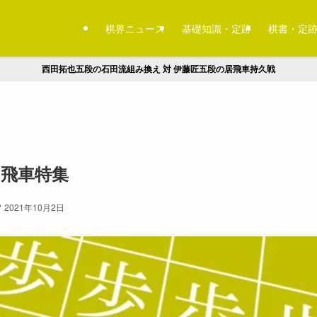
棋界ニュース
基礎知識・定跡
棋書・定
西田拓也五段の石田流組み換え 対 伊藤匠五段の居飛車持久戦
間飛車特集
2021年10月2日