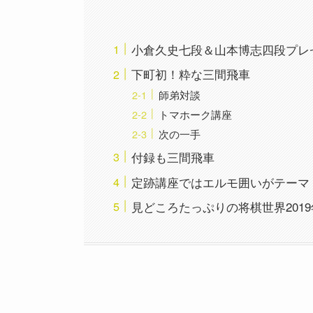
小倉久史七段＆山本博志四段プレ
下町初！粋な三間飛車
師弟対談
トマホーク講座
次の一手
付録も三間飛車
定跡講座ではエルモ囲いがテーマ
見どころたっぷりの将棋世界2019