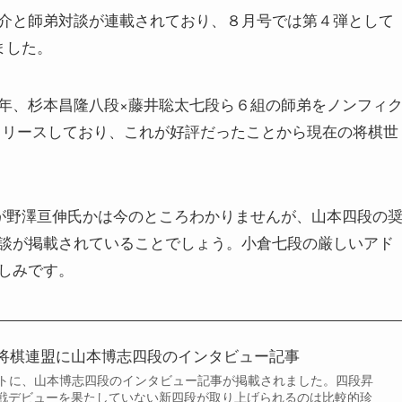
介と師弟対談が連載されており、８月号では第４弾として
ました。
年、杉本昌隆八段×藤井聡太七段ら６組の師弟をノンフィ
リリースしており、これが好評だったことから現在の将棋世
が野澤亘伸氏かは今のところわかりませんが、山本四段の
談が掲載されていることでしょう。小倉七段の厳しいアド
しみです。
将棋連盟に山本博志四段のインタビュー記事
イトに、山本博志四段のインタビュー記事が掲載されました。四段昇
戦デビューを果たしていない新四段が取り上げられるのは比較的珍