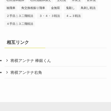
石田流本組み
石田流組み換え
立石流
米長玉
菅井流
袖飛車
角交換相振り飛車
金無双
鬼殺し
鳥刺し戦法
２手目△３二飛戦法
３・４・３戦法
４→３戦法
４手目△３二飛戦法
相互リンク
将棋アンテナ 棒銀くん
将棋アンテナ右角