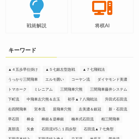
戦術解説
将棋AI
キーワード
▲４五歩早仕掛け
▲５七銀左型急戦
▲７七飛戦法
うっかり三間飛車
エルモ囲い
コーヤン流
ダイヤモンド美濃
トマホーク
ミレニアム
三間飛車穴熊
三間飛車藤井システム
下町流
中飛車左穴熊＆左玉
初手▲７八飛戦法
升田式石田流
右四間飛車
宮本流
居飛車穴熊
左美濃＆銀冠
新・石田流
早石田
棒金
棒銀＆逆棒銀
楠本式石田流
相三間飛車
真部流
矢倉
石田流VS△１四歩型
石田流▲７七角型