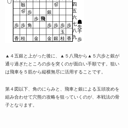
四
飛
歩
五
歩
歩
銀
六
歩
飛
七
歩
歩
角
歩
歩
歩
歩
先
八
手
玉
九
香
桂
金
金
銀
桂
香
歩
▲４五銀と上がった後に、▲５八飛から▲５六歩と銀が
通り過ぎたところの歩を突くのが面白い手順です。狙い
は飛車を５筋から縦横無尽に活用することです。
第４図以下、角のにらみと、飛車と銀による玉頭攻めを
組み合わせて穴熊の攻略を狙っていくのが、本戦法の骨
子となります。