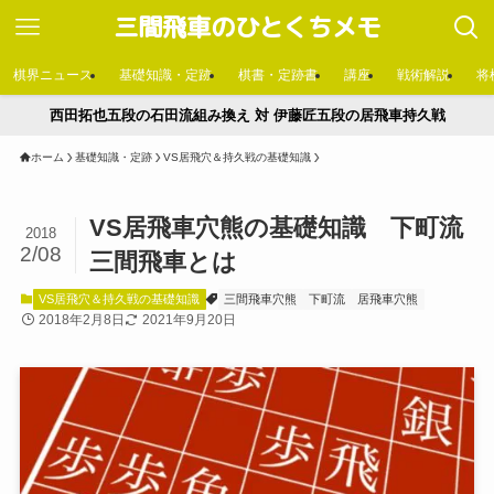
三間飛車のひとくちメモ
棋界ニュース
基礎知識・定跡
棋書・定跡書
講座
戦術解説
将
西田拓也五段の石田流組み換え 対 伊藤匠五段の居飛車持久戦
ホーム
基礎知識・定跡
VS居飛穴＆持久戦の基礎知識
VS居飛車穴熊の基礎知識 下町流
2018
2/08
三間飛車とは
VS居飛穴＆持久戦の基礎知識
三間飛車穴熊
下町流
居飛車穴熊
2018年2月8日
2021年9月20日