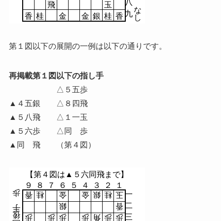
八
飛
玉
な
九
香
桂
金
金
銀
桂
香
し
第１図以下の展開の一例は以下の通りです。
再掲載第１図以下の指し手
△５五歩
▲４五銀 △８四飛
▲５八飛 △１一玉
▲５六歩 △同 歩
▲同 飛 （第４図）
【第４図は▲５六同飛まで】
９
８
７
６
５
４
３
２
１
歩
一
香
桂
金
金
銀
桂
玉
二
銀
香
手
後
三
歩
歩
歩
歩
角
歩
歩