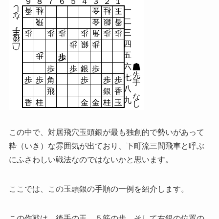
９
８
７
６
５
４
３
２
１
し
一
香
桂
金
桂
玉
な
二
飛
金
銀
香
手
三
歩
歩
歩
歩
角
歩
歩
後
四
歩
銀
歩
五
歩
歩
六
歩
歩
銀
歩
先
七
歩
歩
角
歩
歩
歩
手
八
飛
銀
香
な
九
香
桂
金
金
桂
玉
し
この中で、対居飛穴玉頭銀が最も独創的で勢いがあって
粋（いき）な雰囲気が出ており、下町流三間飛車と呼ぶ
にふさわしい戦法なのではないかと思います。
ここでは、この玉頭銀の手順の一例を紹介します。
この作戦は、後手の玉、５筋の歩、そして右銀の位置の