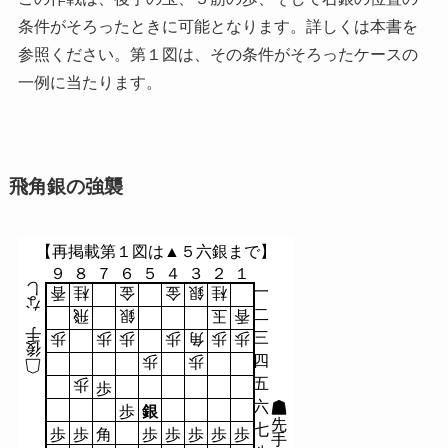
条件がそろったときに可能となります。詳しくは本書を
参照ください。第１図は、その条件がそろったケースの
一例に当たります。
飛角銀の強襲
【再掲載第１図は▲５六銀まで】
９
８
７
６
５
４
３
２
１
し
一
香
桂
金
金
銀
桂
な
二
飛
銀
玉
香
手
三
歩
歩
歩
歩
角
歩
歩
後
四
歩
歩
五
歩
歩
六
歩
銀
先
七
歩
歩
角
歩
歩
歩
歩
歩
手