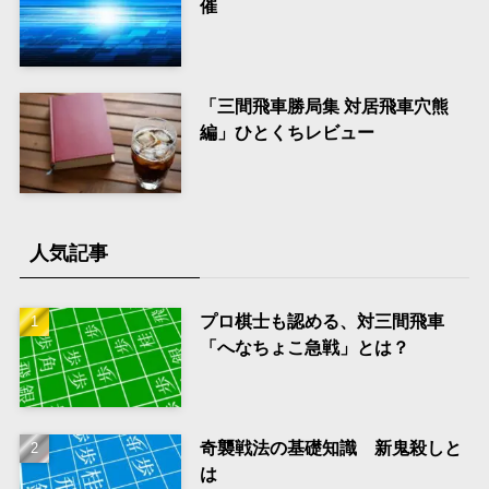
催
「三間飛車勝局集 対居飛車穴熊
編」ひとくちレビュー
人気記事
プロ棋士も認める、対三間飛車
「へなちょこ急戦」とは？
奇襲戦法の基礎知識 新鬼殺しと
は