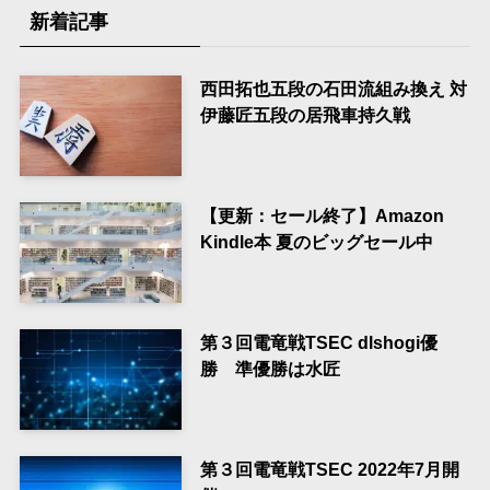
新着記事
西田拓也五段の石田流組み換え 対
伊藤匠五段の居飛車持久戦
【更新：セール終了】Amazon
Kindle本 夏のビッグセール中
第３回電竜戦TSEC dlshogi優
勝 準優勝は水匠
第３回電竜戦TSEC 2022年7月開