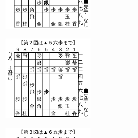
六
歩
銀
先
七
歩
歩
角
歩
歩
歩
歩
歩
手
八
飛
玉
な
九
香
桂
金
金
銀
桂
香
し
【第２図は▲５六歩まで】
９
８
７
６
５
４
３
２
１
し
一
香
桂
金
金
桂
玉
な
二
銀
銀
香
手
三
歩
歩
歩
歩
角
歩
歩
後
四
歩
飛
歩
五
歩
歩
六
飛
歩
歩
先
七
歩
歩
銀
歩
歩
歩
歩
手
八
金
角
銀
玉
な
九
香
桂
金
桂
香
し
【第３図は▲６五歩まで】