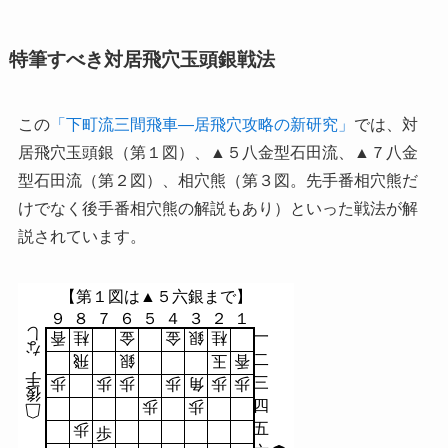
特筆すべき対居飛穴玉頭銀戦法
この
「下町流三間飛車―居飛穴攻略の新研究」
では、対
居飛穴玉頭銀（第１図）、▲５八金型石田流、▲７八金
型石田流（第２図）、相穴熊（第３図。先手番相穴熊だ
けでなく後手番相穴熊の解説もあり）といった戦法が解
説されています。
【第１図は▲５六銀まで】
９
８
７
６
５
４
３
２
１
し
一
香
桂
金
金
銀
桂
な
二
飛
銀
玉
香
手
三
歩
歩
歩
歩
角
歩
歩
後
四
歩
歩
五
歩
歩