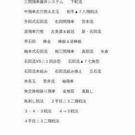
三間飛車藤井システム
下町流
中飛車左穴熊＆左玉
初手▲７八飛戦法
升田式石田流
右四間飛車
宮本流
居飛車穴熊
左美濃＆銀冠
新・石田流
早石田
棒金
棒銀＆逆棒銀
楠本式石田流
相三間飛車
真部流
矢倉
石田流VS△１四歩型
石田流▲７七角型
石田流本組み
石田流組み換え
立石流
米長玉
菅井流
袖飛車
角交換相振り飛車
金無双
鬼殺し
鳥刺し戦法
２手目△３二飛戦法
３・４・３戦法
４→３戦法
４手目△３二飛戦法