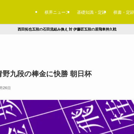
棋界ニュース
基礎知識・定跡
棋書・定
西田拓也五段の石田流組み換え 対 伊藤匠五段の居飛車持久戦
青野九段の棒金に快勝 朝日杯
9月26日