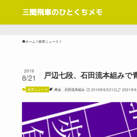
三間飛車のひとくちメモ
ホーム
棋界ニュース
2019
戸辺七段、石田流本組みで
8/21
棋界ニュース
棒金
石田流本組み
2019年8月21日
2021年