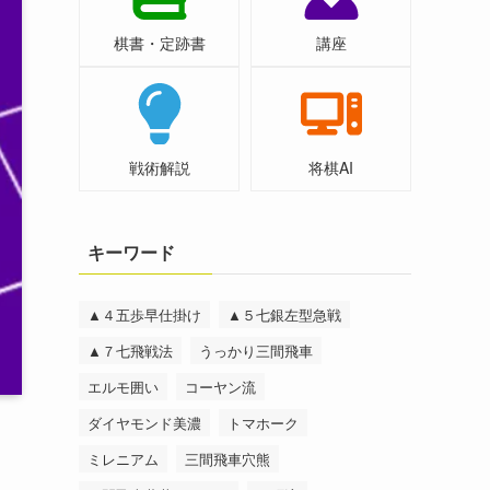
棋書・定跡書
講座
戦術解説
将棋AI
キーワード
▲４五歩早仕掛け
▲５七銀左型急戦
▲７七飛戦法
うっかり三間飛車
エルモ囲い
コーヤン流
ダイヤモンド美濃
トマホーク
ミレニアム
三間飛車穴熊