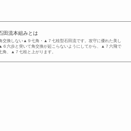
石田流本組みとは
角交換しない▲９七角・▲７七桂型石田流です。攻守に優れた美し
▲６六歩と突いて角交換が起こらないようにしてから、▲７六飛で
七角、▲７七桂と上がります。