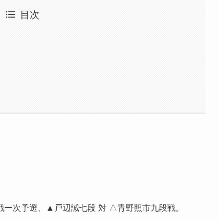
目次
ン戦一次予選、▲戸辺誠七段 対 △青野照市九段戦。