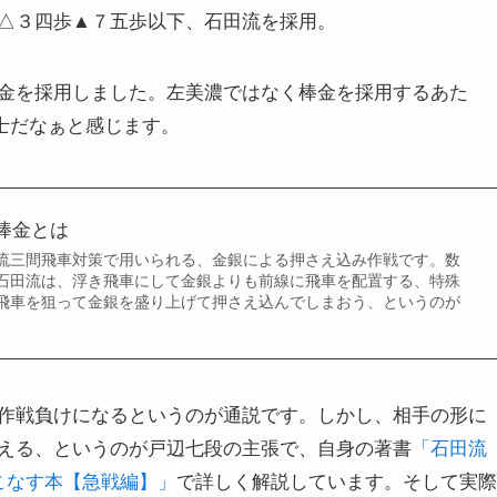
△３四歩▲７五歩以下、石田流を採用。
金を採用しました。左美濃ではなく棒金を採用するあた
士だなぁと感じます。
棒金とは
流三間飛車対策で用いられる、金銀による押さえ込み作戦です。数
石田流は、浮き飛車にして金銀よりも前線に飛車を配置する、特殊
飛車を狙って金銀を盛り上げて押さえ込んでしまおう、というのが
作戦負けになるというのが通説です。しかし、相手の形に
える、というのが戸辺七段の主張で、自身の著書
「石田流
こなす本【急戦編】」
で詳しく解説しています。そして実際