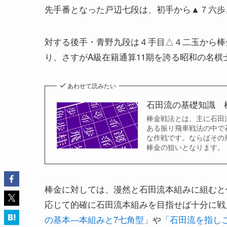
先手番となった戸辺七段は、初手から▲７六歩
対する後手・青野九段は４手目△４二玉から棒
り、さすがA級在籍通算11期を誇る昭和の名棋
あわせて読みたい
石田流の基礎知識 
棒金戦法とは、主に石田
ある振り飛車戦法の中で
な作戦です。ならばその
棒金の狙いとなります。
棒金に対しては、漫然と石田流本組みに組むと
応じて的確に石田流本組みを目指せば十分に戦
の基本―本組みと7七角型」
や
「石田流を指し