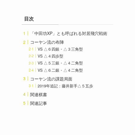
目次
「中田功XP」とも呼ばれる対居飛穴戦術
コーヤン流の布陣
VS △６四銀・△３三角型
VS △４四歩型
VS △５三銀・△４二角型
VS △６二銀・△４二角型
コーヤン流の課題局面
2019年追記：藤井新手△５五歩
関連棋書
関連記事