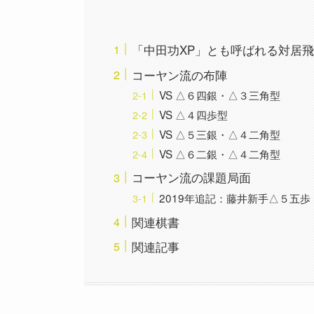
「中田功XP」とも呼ばれる対居
コーヤン流の布陣
VS △６四銀・△３三角型
VS △４四歩型
VS △５三銀・△４二角型
VS △６二銀・△４二角型
コーヤン流の課題局面
2019年追記：藤井新手△５五歩
関連棋書
関連記事