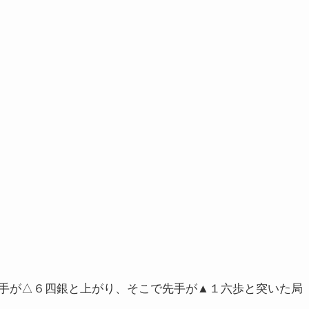
手が△６四銀と上がり、そこで先手が▲１六歩と突いた局