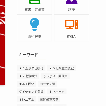
棋書・定跡書
講座
戦術解説
将棋AI
キーワード
▲４五歩早仕掛け
▲５七銀左型急戦
▲７七飛戦法
うっかり三間飛車
エルモ囲い
コーヤン流
ダイヤモンド美濃
トマホーク
ミレニアム
三間飛車穴熊