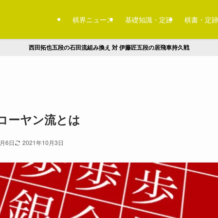
棋界ニュース
基礎知識・定跡
棋書・定
西田拓也五段の石田流組み換え 対 伊藤匠五段の居飛車持久戦
 コーヤン流とは
8月6日
2021年10月3日