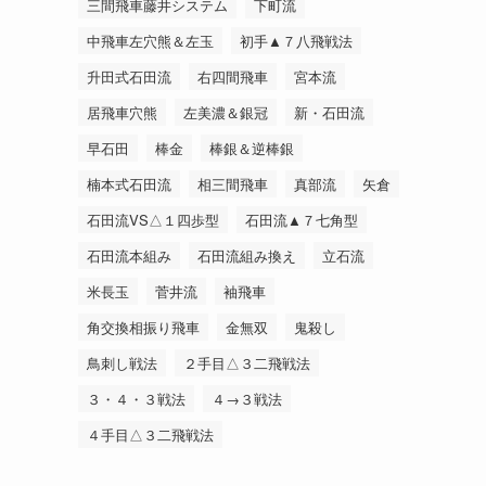
三間飛車藤井システム
下町流
中飛車左穴熊＆左玉
初手▲７八飛戦法
升田式石田流
右四間飛車
宮本流
居飛車穴熊
左美濃＆銀冠
新・石田流
早石田
棒金
棒銀＆逆棒銀
楠本式石田流
相三間飛車
真部流
矢倉
石田流VS△１四歩型
石田流▲７七角型
石田流本組み
石田流組み換え
立石流
米長玉
菅井流
袖飛車
角交換相振り飛車
金無双
鬼殺し
鳥刺し戦法
２手目△３二飛戦法
３・４・３戦法
４→３戦法
４手目△３二飛戦法