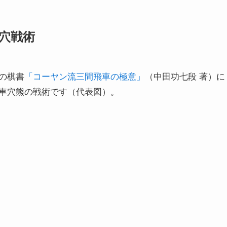
穴戦術
の棋書
「コーヤン流三間飛車の極意」
（中田功七段 著）に
車穴熊の戦術です（代表図）。