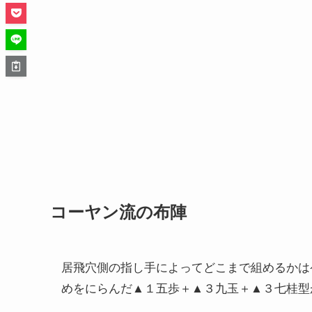
コーヤン流の布陣
居飛穴側の指し手によってどこまで組めるかは
めをにらんだ▲１五歩＋▲３九玉＋▲３七桂型