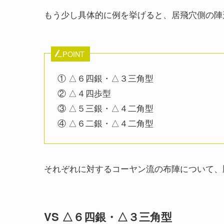
もう少し具体的に例を挙げると、居飛穴側の陣
POINT
① △６四銀・△３三角型
② △４四歩型
③ △５三銀・△４二角型
④ △６二銀・△４二角型
それぞれに対するコーヤン流の布陣について、
VS △６四銀・△３三角型