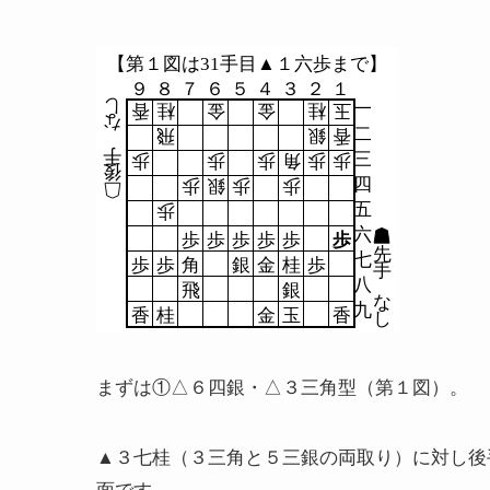
【第１図は31手目▲１六歩まで】
９
８
７
６
５
４
３
２
１
し
一
香
桂
金
金
桂
玉
な
二
飛
銀
香
手
三
歩
歩
歩
角
歩
歩
後
四
歩
銀
歩
歩
五
歩
六
歩
歩
歩
歩
歩
歩
先
七
歩
歩
角
銀
金
桂
歩
手
八
飛
銀
な
九
香
桂
金
玉
香
し
まずは①△６四銀・△３三角型（第１図）。
▲３七桂（３三角と５三銀の両取り）に対し後
面です。