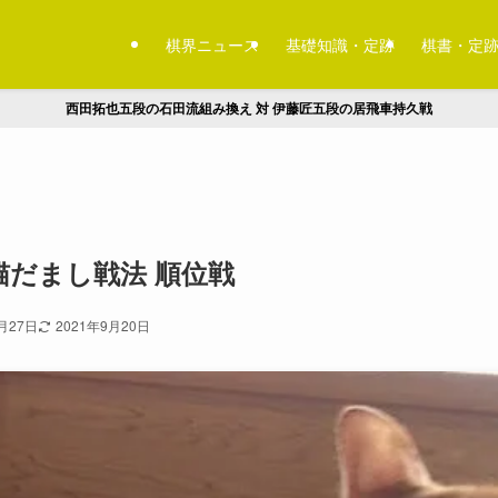
棋界ニュース
基礎知識・定跡
棋書・定
西田拓也五段の石田流組み換え 対 伊藤匠五段の居飛車持久戦
だまし戦法 順位戦
月27日
2021年9月20日