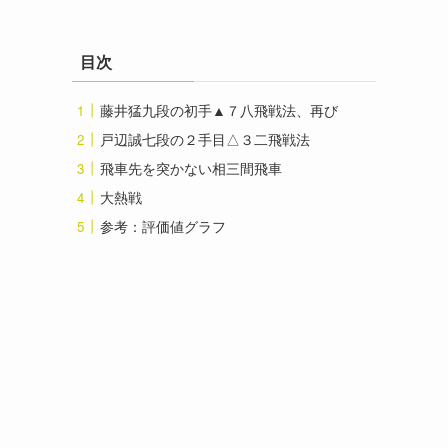
目次
藤井猛九段の初手▲７八飛戦法、再び
戸辺誠七段の２手目△３二飛戦法
飛車先を突かない相三間飛車
大熱戦
参考：評価値グラフ