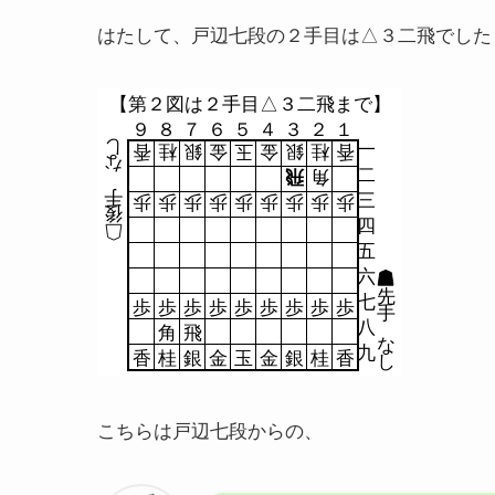
はたして、戸辺七段の２手目は△３二飛でした
【第２図は２手目△３二飛まで】
９
８
７
６
５
４
３
２
１
し
一
香
桂
銀
金
玉
金
銀
桂
香
な
二
飛
角
手
三
歩
歩
歩
歩
歩
歩
歩
歩
歩
後
四
五
六
先
七
歩
歩
歩
歩
歩
歩
歩
歩
歩
手
八
角
飛
な
九
香
桂
銀
金
玉
金
銀
桂
香
し
こちらは戸辺七段からの、