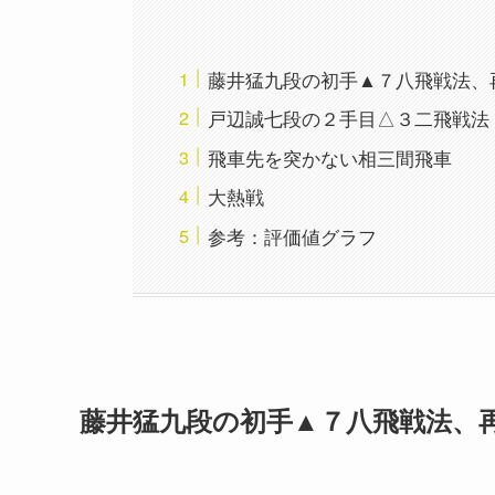
藤井猛九段の初手▲７八飛戦法、
戸辺誠七段の２手目△３二飛戦法
飛車先を突かない相三間飛車
大熱戦
参考：評価値グラフ
藤井猛九段の初手▲７八飛戦法、