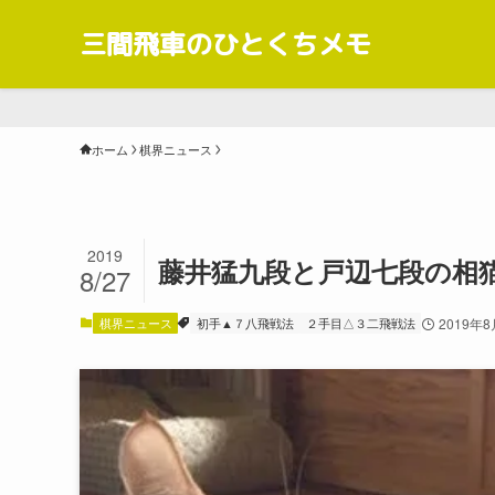
三間飛車のひとくちメモ
ホーム
棋界ニュース
2019
藤井猛九段と戸辺七段の相猫
8/27
棋界ニュース
初手▲７八飛戦法
２手目△３二飛戦法
2019年8