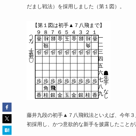
だまし戦法）を採用しました（第１図）。
【第１図は初手▲７八飛まで】
９
８
７
６
５
４
３
２
１
し
一
香
桂
銀
金
玉
金
銀
桂
香
な
二
飛
角
手
三
歩
歩
歩
歩
歩
歩
歩
歩
歩
後
四
五
六
先
七
歩
歩
歩
歩
歩
歩
歩
歩
歩
手
八
角
飛
な
九
香
桂
銀
金
玉
金
銀
桂
香
し
藤井九段の初手▲７八飛戦法といえば、今年３
初採用し、かつ意欲的な新手を披露したことが