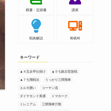
棋書・定跡書
講座
戦術解説
将棋AI
キーワード
▲４五歩早仕掛け
▲５七銀左型急戦
▲７七飛戦法
うっかり三間飛車
エルモ囲い
コーヤン流
ダイヤモンド美濃
トマホーク
ミレニアム
三間飛車穴熊