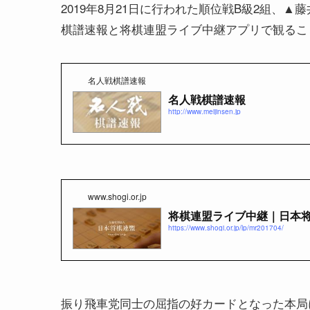
2019年8月21日に行われた順位戦B級2組、
棋譜速報と将棋連盟ライブ中継アプリで観るこ
名人戦棋譜速報
名人戦棋譜速報
http://www.meijinsen.jp
www.shogi.or.jp
将棋連盟ライブ中継｜日本
https://www.shogi.or.jp/lp/mr201704/
振り飛車党同士の屈指の好カードとなった本局