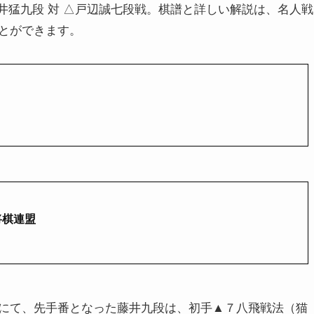
▲藤井猛九段 対 △戸辺誠七段戦。棋譜と詳しい解説は、名人戦
とができます。
将棋連盟
にて、先手番となった藤井九段は、初手▲７八飛戦法（猫