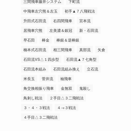
三間飛車藤井システム
下町流
中飛車左穴熊＆左玉
初手▲７八飛戦法
升田式石田流
右四間飛車
宮本流
居飛車穴熊
左美濃＆銀冠
新・石田流
早石田
棒金
棒銀＆逆棒銀
楠本式石田流
相三間飛車
真部流
矢倉
石田流VS△１四歩型
石田流▲７七角型
石田流本組み
石田流組み換え
立石流
米長玉
菅井流
袖飛車
角交換相振り飛車
金無双
鬼殺し
鳥刺し戦法
２手目△３二飛戦法
３・４・３戦法
４→３戦法
４手目△３二飛戦法