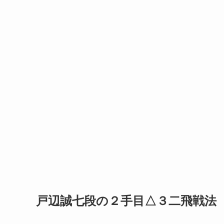
戸辺誠七段の２手目△３二飛戦法