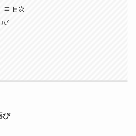
目次
再び
再び