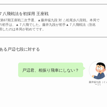
７八飛戦法を初採用 王座戦
れた第67期王座戦二次予選、▲藤井猛九段 対 △松尾歩八段戦。本局で
の初手は、▲７八飛でした。藤井九段が初手▲７八飛戦法（別名
用したのは本局が初めてです。
ある戸辺七段に対する
戸辺君、相振り飛車にしない？
藤井猛九段（イ
ージ）