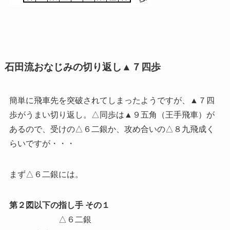
石田流おなじみの切り返し▲７四歩
簡単に飛車先を突破されてしまったようですが、▲７四
歩がうまい切り返し。△同歩は▲９五角（王手飛車）が
あるので、受けの△６二銀か、攻め合いの△８九飛成く
らいですが・・・
まず△６二銀には。
第２図以下の指し手 その１
△６二銀