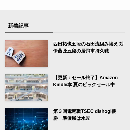
新着記事
西田拓也五段の石田流組み換え 対
伊藤匠五段の居飛車持久戦
【更新：セール終了】Amazon
Kindle本 夏のビッグセール中
第３回電竜戦TSEC dlshogi優
勝 準優勝は水匠