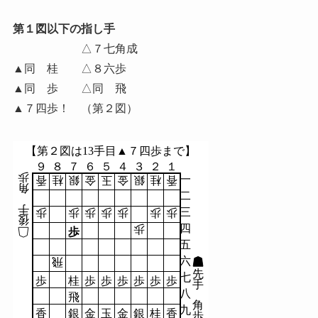
第１図以下の指し手
△７七角成
▲同 桂 △８六歩
▲同 歩 △同 飛
▲７四歩！ （第２図）
【第２図は13手目▲７四歩まで】
９
８
７
６
５
４
３
２
１
歩
一
香
桂
銀
金
玉
金
銀
桂
香
角
二
手
三
歩
歩
歩
歩
歩
歩
歩
後
四
歩
歩
五
六
飛
先
七
歩
桂
歩
歩
歩
歩
歩
歩
手
八
飛
角
九
香
銀
金
玉
金
銀
桂
香
歩