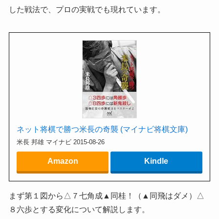
した戦法で、プロの実戦でも現れています。
ネット将棋で勝つ米長の奇襲 (マイナビ将棋文庫)
米長 邦雄 マイナビ 2015-08-26
Amazon
Kindle
まず第１図から△７七角成▲同桂！（▲同飛はダメ）△
８六歩とする変化について解説します。