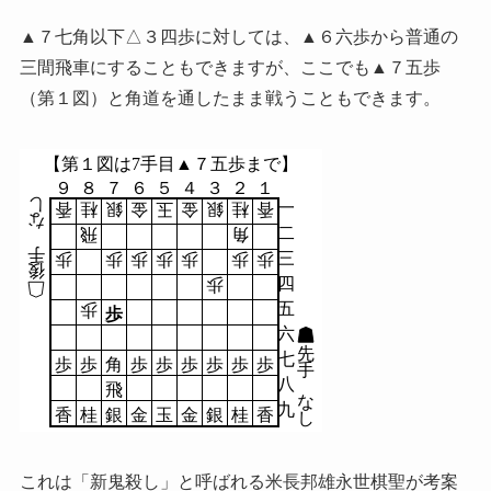
▲７七角以下△３四歩に対しては、▲６六歩から普通の
三間飛車にすることもできますが、ここでも▲７五歩
（第１図）と角道を通したまま戦うこともできます。
【第１図は7手目▲７五歩まで】
９
８
７
６
５
４
３
２
１
し
一
香
桂
銀
金
玉
金
銀
桂
香
な
二
飛
角
手
三
歩
歩
歩
歩
歩
歩
歩
後
四
歩
五
歩
歩
六
先
七
歩
歩
角
歩
歩
歩
歩
歩
歩
手
八
飛
な
九
香
桂
銀
金
玉
金
銀
桂
香
し
これは「新鬼殺し」と呼ばれる米長邦雄永世棋聖が考案