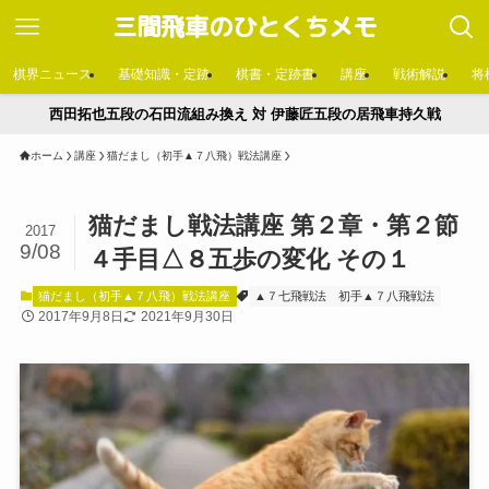
三間飛車のひとくちメモ
棋界ニュース
基礎知識・定跡
棋書・定跡書
講座
戦術解説
将
西田拓也五段の石田流組み換え 対 伊藤匠五段の居飛車持久戦
ホーム
講座
猫だまし（初手▲７八飛）戦法講座
猫だまし戦法講座 第２章・第２節
2017
9/08
４手目△８五歩の変化 その１
猫だまし（初手▲７八飛）戦法講座
▲７七飛戦法
初手▲７八飛戦法
2017年9月8日
2021年9月30日