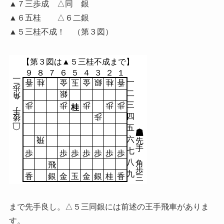
▲７三歩成 △同 銀
▲６五桂 △６二銀
▲５三桂不成！ （第３図）
【第３図は▲５三桂不成まで】
９
８
７
６
５
４
３
２
１
二
一
香
桂
金
玉
金
銀
桂
香
歩
二
銀
角
三
歩
歩
歩
歩
歩
桂
手
四
歩
後
五
六
飛
先
手
七
歩
歩
歩
歩
歩
歩
歩
八
角
飛
歩
九
香
銀
金
玉
金
銀
桂
香
三
まで先手良し。△５三同銀には前述の王手飛車がありま
す。