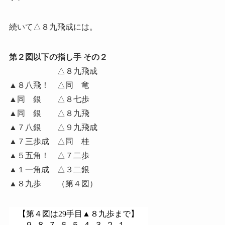
続いて△８九飛成には。
第２図以下の指し手 その２
△８九飛成
▲８八飛！ △同 竜
▲同 銀 △８七歩
▲同 銀 △８九飛
▲７八銀 △９九飛成
▲７三歩成 △同 桂
▲５五角！ △７二歩
▲１一角成 △３二銀
▲８九歩 （第４図）
【第４図は29手目▲８九歩まで】
９
８
７
６
５
４
３
２
１