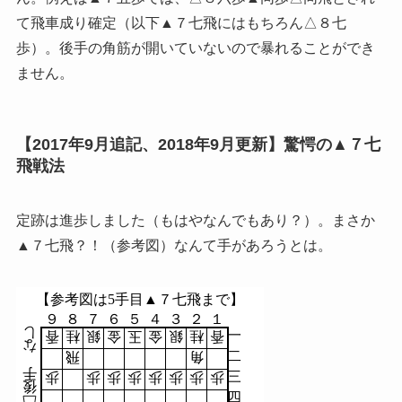
て飛車成り確定（以下▲７七飛にはもちろん△８七
歩）。後手の角筋が開いていないので暴れることができ
ません。
【2017年9月追記、2018年9月更新】驚愕の▲７七
飛戦法
定跡は進歩しました（もはやなんでもあり？）。まさか
▲７七飛？！（参考図）なんて手があろうとは。
【参考図は5手目▲７七飛まで】
９
８
７
６
５
４
３
２
１
し
一
香
桂
銀
金
玉
金
銀
桂
香
な
二
飛
角
手
三
歩
歩
歩
歩
歩
歩
歩
歩
後
四