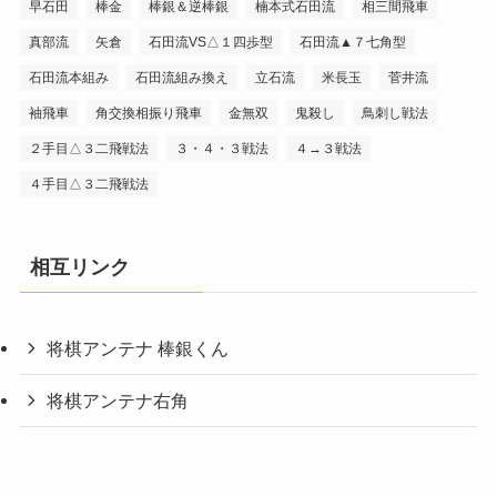
早石田
棒金
棒銀＆逆棒銀
楠本式石田流
相三間飛車
真部流
矢倉
石田流VS△１四歩型
石田流▲７七角型
石田流本組み
石田流組み換え
立石流
米長玉
菅井流
袖飛車
角交換相振り飛車
金無双
鬼殺し
鳥刺し戦法
２手目△３二飛戦法
３・４・３戦法
４→３戦法
４手目△３二飛戦法
相互リンク
将棋アンテナ 棒銀くん
将棋アンテナ右角