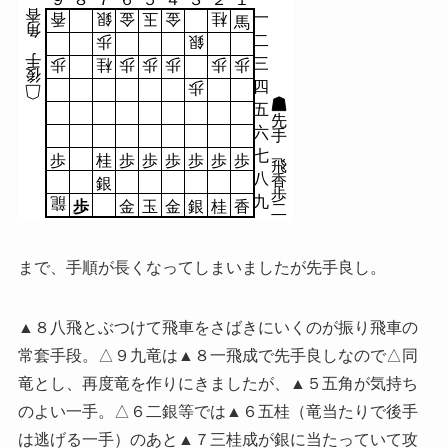
香
一
香
銀
金
玉
金
桂
馬
角
二
歩
銀
手
三
歩
桂
歩
歩
歩
歩
歩
後
四
歩
五
先
六
手
七
歩
桂
歩
歩
歩
歩
歩
歩
飛
八
香
銀
歩
九
龍
歩
金
玉
金
銀
桂
香
二
まで、手順が長くなってしまいましたが先手良し。
▲８八飛とぶつけて飛車をさばきにいくのが振り飛車の
常套手段。△９九竜は▲８一飛成で先手良しなので△同
竜とし、再度竜を作りにきましたが、▲５五角が気持ち
のよい一手。△６二銀等では▲６五桂（竜当たりで後手
は逃げる一手）のあと▲７三桂成が銀に当たっていて攻