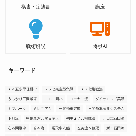
棋書・定跡書
講座
戦術解説
将棋AI
キーワード
▲４五歩早仕掛け
▲５七銀左型急戦
▲７七飛戦法
うっかり三間飛車
エルモ囲い
コーヤン流
ダイヤモンド美濃
トマホーク
ミレニアム
三間飛車穴熊
三間飛車藤井システム
下町流
中飛車左穴熊＆左玉
初手▲７八飛戦法
升田式石田流
右四間飛車
宮本流
居飛車穴熊
左美濃＆銀冠
新・石田流