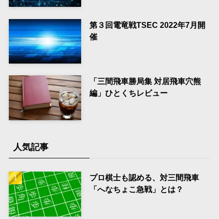
第３回電竜戦TSEC 2022年7月開
催
「三間飛車勝局集 対居飛車穴熊
編」ひとくちレビュー
人気記事
プロ棋士も認める、対三間飛車
「へなちょこ急戦」とは？