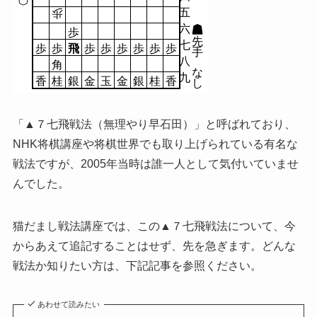
五
歩
六
歩
先
七
歩
歩
飛
歩
歩
歩
歩
歩
歩
手
八
角
な
九
香
桂
銀
金
玉
金
銀
桂
香
し
「▲７七飛戦法（無理やり早石田）」と呼ばれており、
NHK将棋講座や将棋世界でも取り上げられている有名な
戦法ですが、2005年当時は誰一人として気付いていませ
んでした。
猫だまし戦法講座では、この▲７七飛戦法について、今
からあえて追記することはせず、先を急ぎます。どんな
戦法か知りたい方は、下記記事を参照ください。
あわせて読みたい