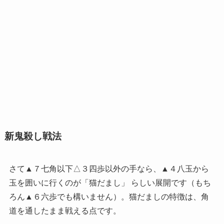
新鬼殺し戦法
さて▲７七角以下△３四歩以外の手なら、▲４八玉から
玉を囲いに行くのが「猫だまし」 らしい展開です（もち
ろん▲６六歩でも構いません）。猫だましの特徴は、角
道を通したまま戦える点です。