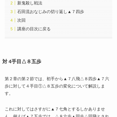
新鬼殺し戦法
石田流おなじみの切り返し▲７四歩
次回
講座の目次に戻る
対 4手目△８五歩
第２章の第２節では、初手から▲７八飛△８四歩▲７六
歩に対して４手目①△８五歩の変化について解説しま
す。
これに対してはさすがに▲７七角とするしかありませ
ん。例えば▲７五歩では、△８六歩▲同歩△同飛とされ