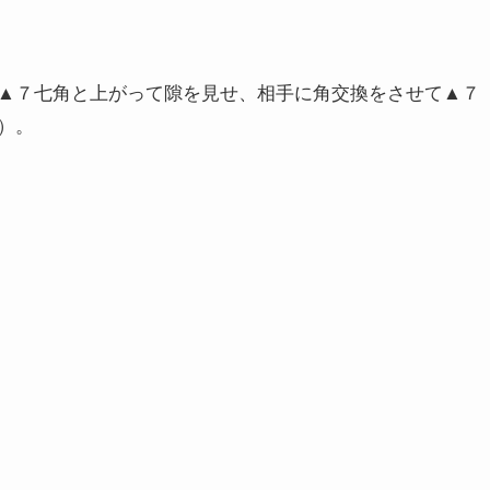
▲７七角と上がって隙を見せ、相手に角交換をさせて▲７
）。