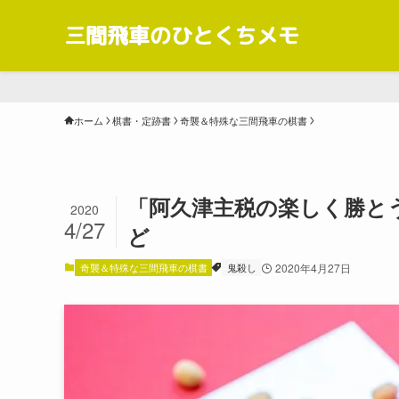
三間飛車のひとくちメモ
ホーム
棋書・定跡書
奇襲＆特殊な三間飛車の棋書
「阿久津主税の楽しく勝と
2020
4/27
ど
奇襲＆特殊な三間飛車の棋書
鬼殺し
2020年4月27日