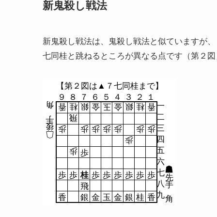
新鬼殺し戦法
新鬼殺し戦法は、鬼殺し戦法と似ていますが、
七同桂と跳ねるところが異なる点です（第２図
【第２図は▲７七同桂まで】
９
８
７
６
５
４
３
２
１
角
一
香
桂
銀
金
玉
金
銀
桂
香
二
飛
手
後
三
歩
歩
歩
歩
歩
歩
歩
四
歩
五
歩
歩
六
七
歩
歩
桂
歩
歩
歩
歩
歩
歩
先
八
手
飛
九
香
銀
金
玉
金
銀
桂
香
角