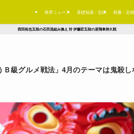
棋界ニュース
基礎知識・定跡
棋書・定
西田拓也五段の石田流組み換え 対 伊藤匠五段の居飛車持久戦
うＢ級グルメ戦法」4月のテーマは鬼殺し