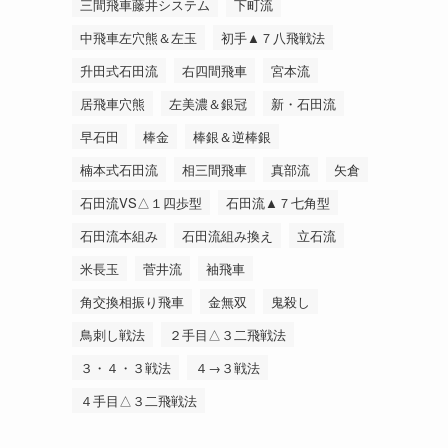
三間飛車藤井システム
下町流
中飛車左穴熊＆左玉
初手▲７八飛戦法
升田式石田流
右四間飛車
宮本流
居飛車穴熊
左美濃＆銀冠
新・石田流
早石田
棒金
棒銀＆逆棒銀
楠本式石田流
相三間飛車
真部流
矢倉
石田流VS△１四歩型
石田流▲７七角型
石田流本組み
石田流組み換え
立石流
米長玉
菅井流
袖飛車
角交換相振り飛車
金無双
鬼殺し
鳥刺し戦法
２手目△３二飛戦法
３・４・３戦法
４→３戦法
４手目△３二飛戦法