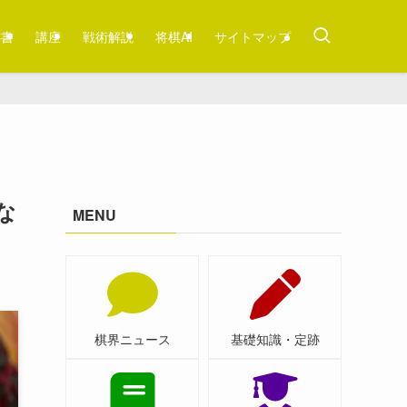
跡書
講座
戦術解説
将棋AI
サイトマップ
な
MENU
棋界ニュース
基礎知識・定跡