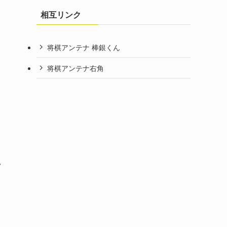
相互リンク
タ
将棋アンテナ 棒銀くん
将棋アンテナ右角
い