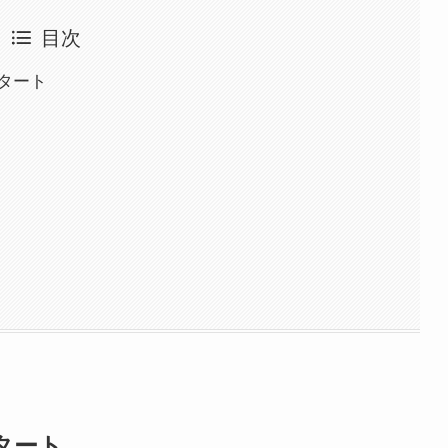
目次
タート
タート