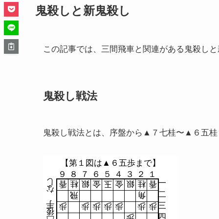
鬼殺しと新鬼殺し
この記事では、三間飛車と関連がある鬼殺しと
鬼殺し戦法
鬼殺し戦法とは、序盤から▲７七桂〜▲６五桂
【第１図は▲６五歩まで】
９
８
７
６
５
４
３
２
１
し
一
香
桂
銀
金
玉
金
銀
桂
香
な
二
飛
角
手
三
歩
歩
歩
歩
歩
歩
歩
後
四
歩