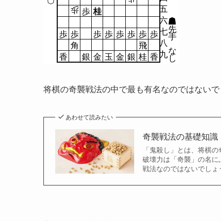
五
歩
歩
桂
六
先
七
歩
歩
歩
歩
歩
歩
歩
歩
手
八
角
飛
な
九
香
銀
金
玉
金
銀
桂
香
し
将棋の奇襲戦法の中で最も有名なのではないで
あわせて読みたい
奇襲戦法の基礎知識
「鬼殺し」とは、将棋の
破壊力は「奇襲」の名に
戦法なのではないでしょ