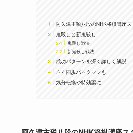
阿久津主税八段のNHK将棋講座ス
鬼殺しと新鬼殺し
鬼殺し戦法
新鬼殺し戦法
成功パターンを深く詳しく解説
△４四歩パックマンも
気分転換や特効薬に
阿久津主税八段のNHK将棋講座ス