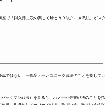
将棋講座で「阿久津主税の楽しく勝とうＢ級グルメ戦法」がス
飛車ではない、一風変わったユニーク戦法のことを指して
、パックマン戦法）を見ると、ハメ手や奇襲戦法のことを指
始棒銀、相掛かりノーガード戦法、筋違い角、筋違い角棒銀