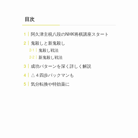
目次
阿久津主税八段のNHK将棋講座スタート
鬼殺しと新鬼殺し
鬼殺し戦法
新鬼殺し戦法
成功パターンを深く詳しく解説
△４四歩パックマンも
気分転換や特効薬に