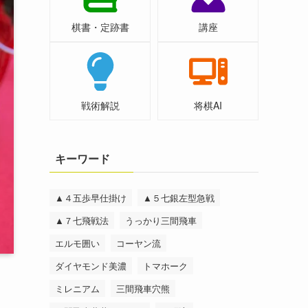
棋書・定跡書
講座
戦術解説
将棋AI
キーワード
▲４五歩早仕掛け
▲５七銀左型急戦
▲７七飛戦法
うっかり三間飛車
エルモ囲い
コーヤン流
ダイヤモンド美濃
トマホーク
ミレニアム
三間飛車穴熊