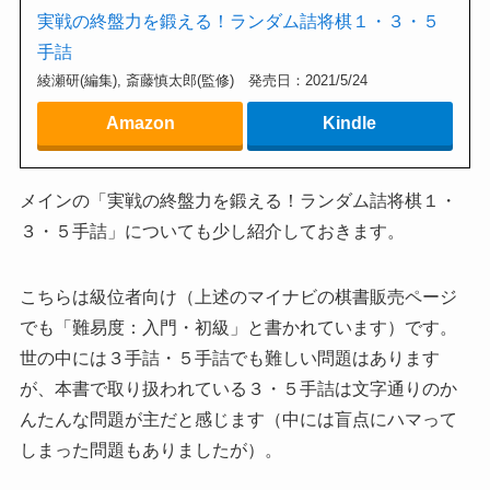
実戦の終盤力を鍛える！ランダム詰将棋１・３・５
手詰
綾瀬研(編集), 斎藤慎太郎(監修) 発売日：2021/5/24
Amazon
Kindle
メインの「実戦の終盤力を鍛える！ランダム詰将棋１・
３・５手詰」についても少し紹介しておきます。
こちらは級位者向け（上述のマイナビの棋書販売ページ
でも「難易度：入門・初級」と書かれています）です。
世の中には３手詰・５手詰でも難しい問題はあります
が、本書で取り扱われている３・５手詰は文字通りのか
んたんな問題が主だと感じます（中には盲点にハマって
しまった問題もありましたが）。