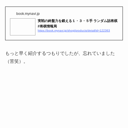
book.mynavi.jp
実戦の終盤力を鍛える１・３・５手 ランダム詰将棋
#将棋情報局
https://book.mynavi.jp/shogi/products/detail/id=122363
もっと早く紹介するつもりでしたが、忘れていました
（苦笑）。