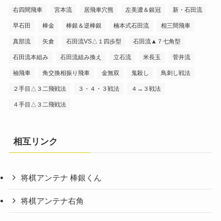
右四間飛車
宮本流
居飛車穴熊
左美濃＆銀冠
新・石田流
早石田
棒金
棒銀＆逆棒銀
楠本式石田流
相三間飛車
真部流
矢倉
石田流VS△１四歩型
石田流▲７七角型
石田流本組み
石田流組み換え
立石流
米長玉
菅井流
袖飛車
角交換相振り飛車
金無双
鬼殺し
鳥刺し戦法
２手目△３二飛戦法
３・４・３戦法
４→３戦法
４手目△３二飛戦法
相互リンク
将棋アンテナ 棒銀くん
将棋アンテナ右角