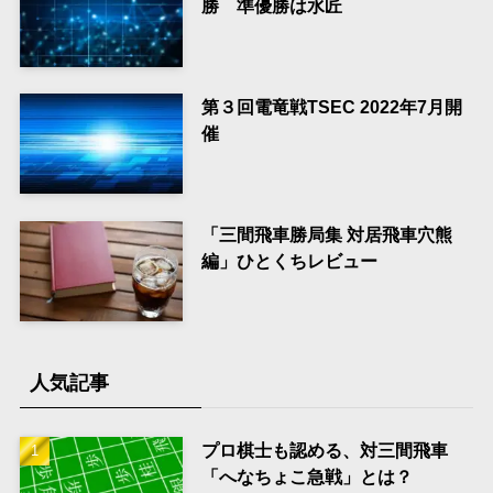
勝 準優勝は水匠
第３回電竜戦TSEC 2022年7月開
催
「三間飛車勝局集 対居飛車穴熊
編」ひとくちレビュー
人気記事
プロ棋士も認める、対三間飛車
「へなちょこ急戦」とは？