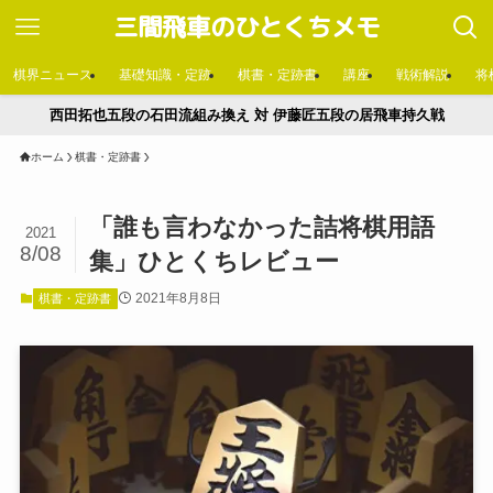
三間飛車のひとくちメモ
棋界ニュース
基礎知識・定跡
棋書・定跡書
講座
戦術解説
将
西田拓也五段の石田流組み換え 対 伊藤匠五段の居飛車持久戦
ホーム
棋書・定跡書
「誰も言わなかった詰将棋用語
2021
8/08
集」ひとくちレビュー
2021年8月8日
棋書・定跡書