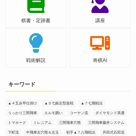
棋書・定跡書
講座
戦術解説
将棋AI
キーワード
▲４五歩早仕掛け
▲５七銀左型急戦
▲７七飛戦法
うっかり三間飛車
エルモ囲い
コーヤン流
ダイヤモンド美濃
トマホーク
ミレニアム
三間飛車穴熊
三間飛車藤井システム
下町流
中飛車左穴熊＆左玉
初手▲７八飛戦法
升田式石田流