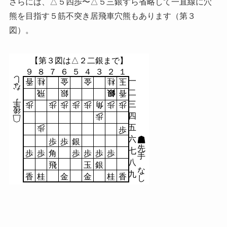
さらには、△５四歩〜△５三銀すら省略して一直線に穴
熊を目指す５筋不突き居飛車穴熊もあります（第３
図）。
【第３図は△２二銀まで】
９
８
７
６
５
４
３
２
１
し
一
香
桂
金
金
桂
玉
な
二
飛
銀
銀
香
手
三
歩
歩
歩
歩
歩
角
歩
歩
後
四
歩
五
歩
歩
六
歩
歩
銀
先
七
歩
歩
角
歩
歩
歩
歩
手
八
飛
玉
銀
な
九
香
桂
金
金
桂
香
し