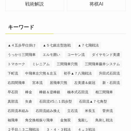
戦術解説
将棋AI
キーワード
▲４五歩早仕掛け
▲５七銀左型急戦
▲７七飛戦法
うっかり三間飛車
エルモ囲い
コーヤン流
ダイヤモンド美濃
トマホーク
ミレニアム
三間飛車穴熊
三間飛車藤井システム
下町流
中飛車左穴熊＆左玉
初手▲７八飛戦法
升田式石田流
右四間飛車
宮本流
居飛車穴熊
左美濃＆銀冠
新・石田流
早石田
棒金
棒銀＆逆棒銀
楠本式石田流
相三間飛車
真部流
矢倉
石田流VS△１四歩型
石田流▲７七角型
石田流本組み
石田流組み換え
立石流
米長玉
菅井流
袖飛車
角交換相振り飛車
金無双
鬼殺し
鳥刺し戦法
２手目△３二飛戦法
３・４・３戦法
４→３戦法