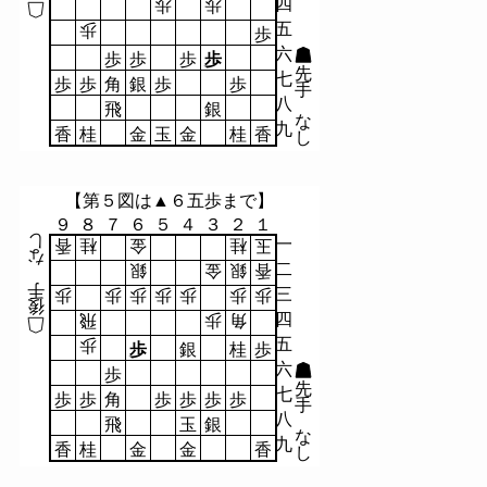
四
歩
歩
五
歩
歩
六
歩
歩
歩
歩
先
七
歩
歩
角
銀
歩
歩
手
八
飛
銀
な
九
香
桂
金
玉
金
桂
香
し
【第５図は▲６五歩まで】
９
８
７
６
５
４
３
２
１
し
一
香
桂
金
桂
玉
な
二
銀
金
銀
香
手
三
歩
歩
歩
歩
歩
歩
歩
後
四
飛
歩
角
五
歩
歩
銀
桂
歩
六
歩
先
七
歩
歩
角
歩
歩
歩
歩
手
八
飛
玉
銀
な
九
香
桂
金
金
香
し