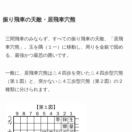
振り飛車の天敵・居飛車穴熊
三間飛車のみならず、すべての振り飛車の天敵、「居飛
車穴熊」。玉を隅（１一）に移動し、周りを金銀で固め
る、最強かつ最恐の囲いです。
一般に、居飛車穴熊は△４四歩を突いた△４四歩型穴熊
（第１図）と、突かない△４三歩型穴熊（第２図）の２
種類に分けられます。
【第１図】
９
８
７
６
５
４
３
２
１
し
一
金
桂
玉
な
二
銀
香
手