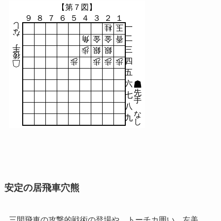
【第７図】
９
８
７
６
５
４
３
２
１
し
一
桂
玉
な
二
角
金
金
香
手
三
歩
銀
銀
後
四
歩
歩
歩
歩
五
六
先
七
手
八
な
九
し
安定の居飛車穴熊
三間飛車の攻撃的戦術の登場や、トーチカ囲い、左美