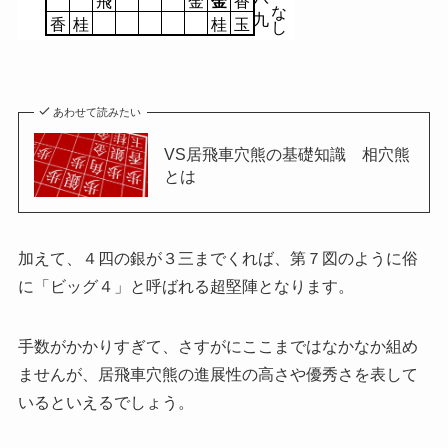
飛
金
金
香
な
九
香
桂
桂
玉
し
あわせて読みたい
VS居飛車穴熊の基礎知識 相穴熊
とは
加えて、４四の銀が３三までくれば、第７図のように俗
に「ビッグ４」と呼ばれる超堅陣となります。
手数がかかりすぎて、さすがにここまではなかなか組め
ませんが、居飛車穴熊の進展性の高さや優秀さを表して
いるといえるでしょう。