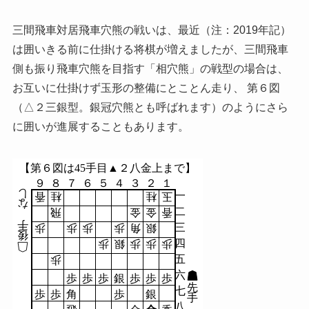
三間飛車対居飛車穴熊の戦いは、最近（注：2019年記）
は囲いきる前に仕掛ける将棋が増えましたが、三間飛車
側も振り飛車穴熊を目指す「相穴熊」の戦型の場合は、
お互いに仕掛けず玉形の整備にとことん走り、 第６図
（△２三銀型。銀冠穴熊とも呼ばれます）のようにさら
に囲いが進展することもあります。
【第６図は45手目▲２八金上まで】
９
８
７
６
５
４
３
２
１
し
一
香
桂
桂
玉
な
二
飛
金
金
香
手
三
歩
歩
歩
歩
角
銀
後
四
歩
銀
歩
歩
歩
五
歩
六
歩
歩
歩
銀
歩
歩
歩
先
七
歩
歩
角
歩
銀
手
八