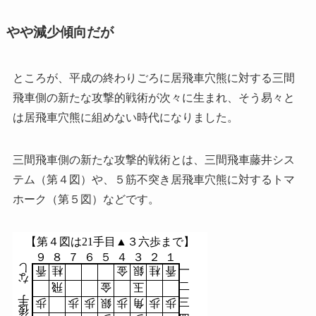
やや減少傾向だが
ところが、平成の終わりごろに居飛車穴熊に対する三間
飛車側の新たな攻撃的戦術が次々に生まれ、そう易々と
は居飛車穴熊に組めない時代になりました。
三間飛車側の新たな攻撃的戦術とは、三間飛車藤井シス
テム（第４図）や、５筋不突き居飛車穴熊に対するトマ
ホーク（第５図）などです。
【第４図は21手目▲３六歩まで】
９
８
７
６
５
４
３
２
１
し
一
香
桂
金
銀
桂
香
な
二
飛
金
玉
手
三
歩
歩
歩
銀
歩
角
歩
歩
後