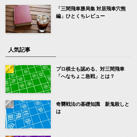
「三間飛車勝局集 対居飛車穴熊
編」ひとくちレビュー
人気記事
プロ棋士も認める、対三間飛車
「へなちょこ急戦」とは？
奇襲戦法の基礎知識 新鬼殺しと
は