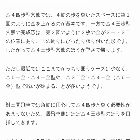
△４四歩型穴熊では、４筋の歩を突いたスペースに第１
図のように金を上がるのが基本です。一方で△４三歩型
穴熊の完成形は、第２図のように２枚の金が３一・３二
の位置にあり、玉の周りにぴったり張り付いた形です。
したがって△４三歩型穴熊のほうが堅さで勝ります。
ただし最近ではここまでがっちり囲うケースは少なく、
△５一金・△４一金型や、△３二金・△４一金（△６一
金）型で戦いが始まることが多いようです。
対三間飛車では角筋に用心して△４四歩と突く必要性が
あまりないため、居飛車側はほぼ△４三歩型のほうを目
指してきます。