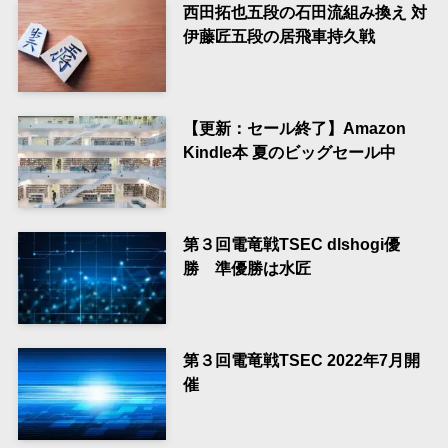
西田拓也五段の石田流組み換え 対
伊藤匠五段の居飛車持久戦
【更新：セール終了】Amazon
Kindle本 夏のビッグセール中
第３回電竜戦TSEC dlshogi優
勝 準優勝は水匠
第３回電竜戦TSEC 2022年7月開
催