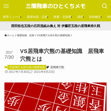
三間飛車のひとくちメモ
棋界ニュース
基礎知識・定跡
棋書・定跡書
講座
戦術解説
将
西田拓也五段の石田流組み換え 対 伊藤匠五段の居飛車持久戦
ホーム
基礎知識・定跡
VS居飛穴＆持久戦の基礎知識
VS居飛車穴熊の基礎知識 居飛車
2017
7/30
穴熊とは
VS居飛穴＆持久戦の基礎知識
居飛車穴熊
2017年7月30日
2021年9月23日