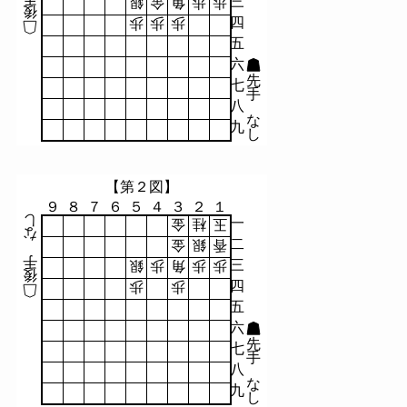
三
銀
金
角
歩
歩
後
四
歩
歩
歩
五
六
先
七
手
八
な
九
し
【第２図】
９
８
７
６
５
４
３
２
１
し
一
金
桂
玉
な
二
金
銀
香
手
三
銀
歩
角
歩
歩
後
四
歩
歩
五
六
先
七
手
八
な
九
し