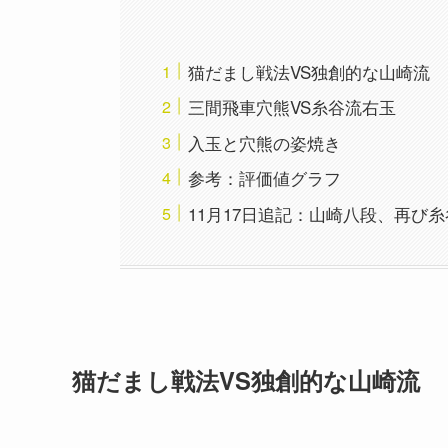
猫だまし戦法VS独創的な山崎流
三間飛車穴熊VS糸谷流右玉
入玉と穴熊の姿焼き
参考：評価値グラフ
11月17日追記：山崎八段、再び
猫だまし戦法VS独創的な山崎流