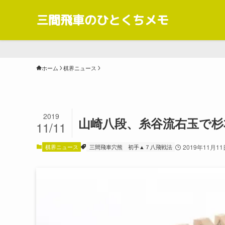
三間飛車のひとくちメモ
ホーム
棋界ニュース
2019
山崎八段、糸谷流右玉で杉
11/11
棋界ニュース
三間飛車穴熊
初手▲７八飛戦法
2019年11月11