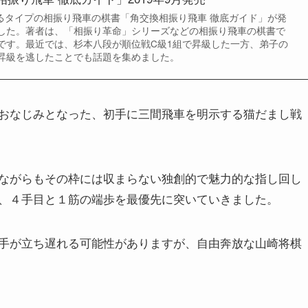
するタイプの相振り飛車の棋書「角交換相振り飛車 徹底ガイド」が発
した。著者は、「相振り革命」シリーズなどの相振り飛車の棋書で
です。最近では、杉本八段が順位戦C級1組で昇級した一方、弟子の
昇級を逃したことでも話題を集めました。
おなじみとなった、初手に三間飛車を明示する猫だまし戦
ながらもその枠には収まらない独創的で魅力的な指し回し
、４手目と１筋の端歩を最優先に突いていきました。
手が立ち遅れる可能性がありますが、自由奔放な山崎将棋