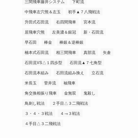
三間飛車藤井システム
下町流
中飛車左穴熊＆左玉
初手▲７八飛戦法
升田式石田流
右四間飛車
宮本流
居飛車穴熊
左美濃＆銀冠
新・石田流
早石田
棒金
棒銀＆逆棒銀
楠本式石田流
相三間飛車
真部流
矢倉
石田流VS△１四歩型
石田流▲７七角型
石田流本組み
石田流組み換え
立石流
米長玉
菅井流
袖飛車
角交換相振り飛車
金無双
鬼殺し
鳥刺し戦法
２手目△３二飛戦法
３・４・３戦法
４→３戦法
４手目△３二飛戦法