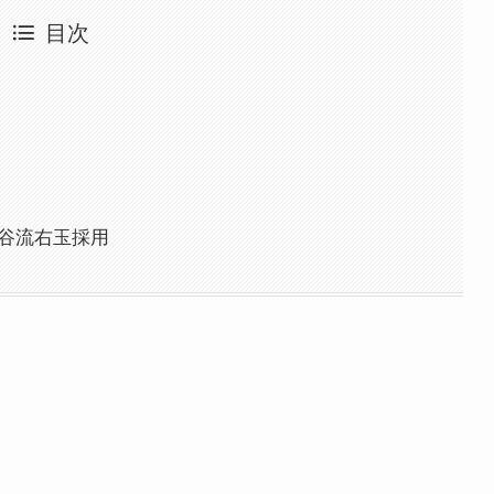
目次
糸谷流右玉採用