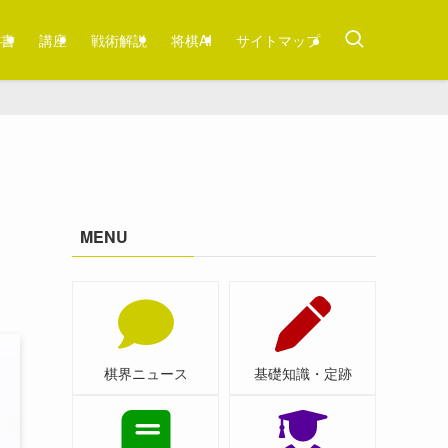
跡書
講座
戦術解説
将棋AI
サイトマップ
MENU
棋界ニュース
基礎知識・定跡