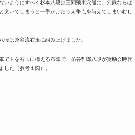
ないようにすべく杉本八段は三間飛車穴熊に。穴熊ならば
と突いてしまうと一手かけたうえ争点を与えてしまいむし
八段は糸谷流右玉に組み上げました。
車で玉を右玉に構える布陣で、糸谷哲郎八段が奨励会時代
ました（参考１図）。