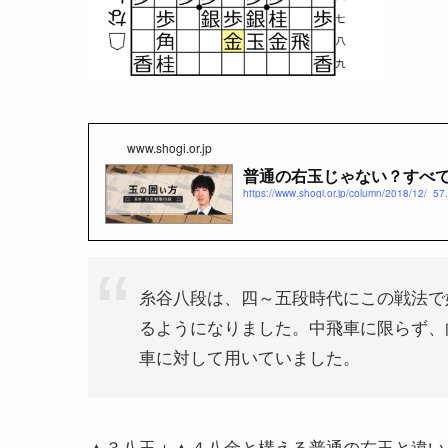
www.shogi.or.jp
普通の右玉じゃない？すべて
https://www.shogi.or.jp/column/2018/12/_57.
糸谷八段は、四～五段時代にこの戦法で
るようになりました。中飛車に限らず、
車に対して用いていました。
▲３八玉＋▲４八金と構える普通の右玉と違い