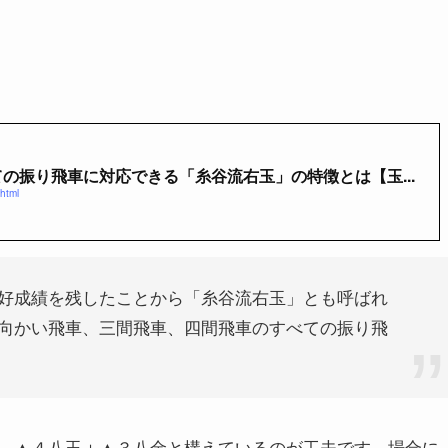
の振り飛車に対応できる「糸谷流右玉」の特徴とは【玉...
html
好成績を残したことから「糸谷流右玉」とも呼ばれ
向かい飛車、三間飛車、四間飛車のすべての振り飛
、▲４八玉＋▲３八金と構えているのが工夫です。場合に