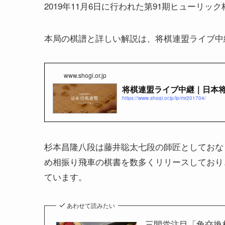
2019年11月6日に行われた第91期ヒューリ
本局の棋譜と詳しい解説は、将棋連盟ライブ中
www.shogi.or.jp
将棋連盟ライブ中継｜日本
https://www.shogi.or.jp/lp/mr201704/
杉本昌隆八段は藤井聡太七段の師匠としておな
め相振り飛車の棋書を数多くリリースしており
ています。
あわせて読みたい
三間党注目「角交換相