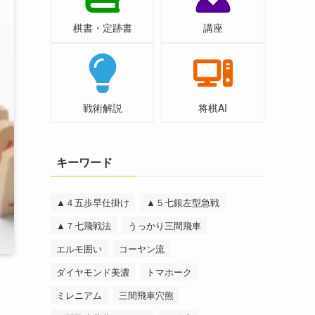
棋書・定跡書
講座
戦術解説
将棋AI
キーワード
▲４五歩早仕掛け
▲５七銀左型急戦
▲７七飛戦法
うっかり三間飛車
エルモ囲い
コーヤン流
ダイヤモンド美濃
トマホーク
ミレニアム
三間飛車穴熊