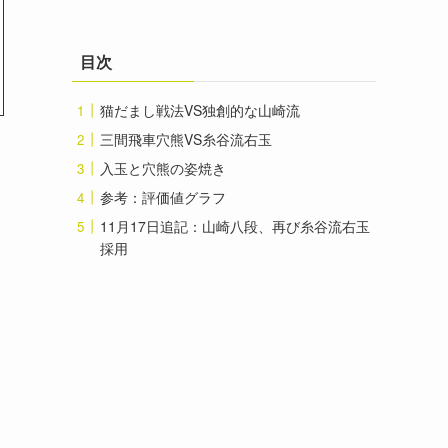
目次
猫だまし戦法VS独創的な山崎流
三間飛車穴熊VS糸谷流右玉
入玉と穴熊の姿焼き
参考：評価値グラフ
11月17日追記：山崎八段、再び糸谷流右玉
採用