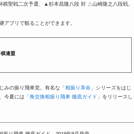
ック杯棋聖戦二次予選、▲杉本昌隆八段 対 △山崎隆之八段戦。
継アプリで観ることができます。
将棋連盟
じみの振り飛車党。有名な
「相振り革命」
シリーズをはじ
、今夏には
「角交換相振り飛車 徹底ガイド」
をリリースし
振り飛車 徹底ガイド」2019年9月発売