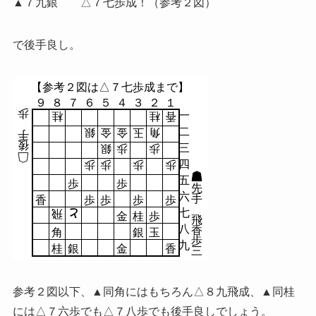
▲７九銀 △７七歩成！（参考２図）
で後手良し。
【参考２図は△７七歩成まで】
９
８
７
６
５
４
３
２
１
歩
一
桂
桂
香
二
銀
金
金
玉
角
手
後
三
銀
歩
歩
四
歩
歩
歩
歩
五
歩
歩
先
六
手
香
歩
歩
歩
歩
七
飛
と
金
桂
歩
飛
八
香
角
銀
玉
歩
九
桂
銀
金
香
三
参考２図以下、▲同角にはもちろん△８九飛成、▲同桂
には△７六歩でも△７八歩でも後手良しでしょう。