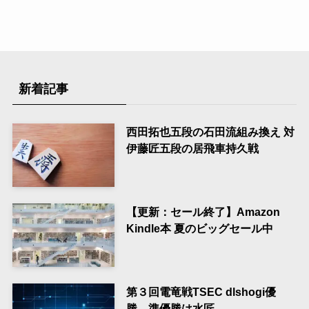
新着記事
西田拓也五段の石田流組み換え 対
伊藤匠五段の居飛車持久戦
【更新：セール終了】Amazon
Kindle本 夏のビッグセール中
第３回電竜戦TSEC dlshogi優
勝 準優勝は水匠