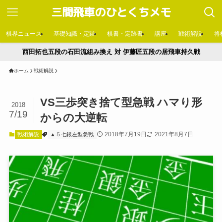
三間飛車のひとくちメモ
棋界ニュース
基礎知識・定跡
棋書・定跡書
講座
戦術解説
将
西田拓也五段の石田流組み換え 対 伊藤匠五段の居飛車持久戦
ホーム
戦術解説
VS三歩突き捨て型急戦 ハマり形
2018
7/19
からの大逆転
2018年7月19日
2021年8月7日
戦術解説
▲５七銀左型急戦