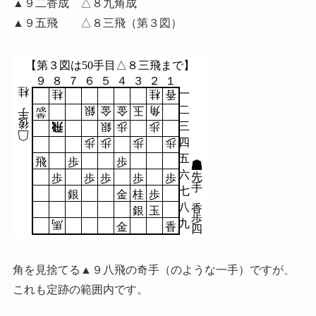
▲９二香成 △８九角成
▲９五飛 △８三飛（第３図）
【第３図は50手目△８三飛まで】
９
８
７
６
５
４
３
２
１
桂
一
桂
桂
香
二
銀
金
金
玉
角
成
手
香
後
三
飛
銀
歩
歩
四
歩
歩
歩
歩
五
飛
歩
歩
六
先
歩
歩
歩
歩
歩
手
七
銀
金
桂
歩
八
香
銀
玉
歩
九
馬
金
香
四
角を見捨てる▲９八飛の奇手（のような一手）ですが、
これも定跡の範囲内です。