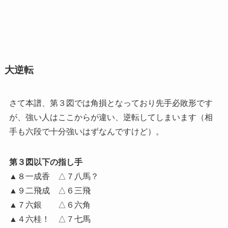
大逆転
さて本譜、第３図では角損となっており先手必敗形です
が、強い人はここからが違い、逆転してしまいます（相
手も六段で十分強いはずなんですけど）。
第３図以下の指し手
▲８一成香 △７八馬？
▲９二飛成 △６三飛
▲７六銀 △６六角
▲４六桂！ △７七馬