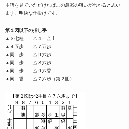
本譜を見ていただければこの急戦の狙いがわかると思い
ます。明快な仕掛けです。
第１図以下の指し手
▲３七桂 △４二金上
▲４五歩 △７五歩
▲同 歩 △９六歩
▲同 歩 △８六歩
▲同 歩 △９六香
▲同 香 △７六歩（第２図）
【第２図は42手目△７六歩まで】
９
８
７
６
５
４
３
２
１
し
一
桂
桂
香
な
二
飛
銀
金
金
玉
角
手
三
銀
歩
歩
後
四
歩
歩
歩
歩