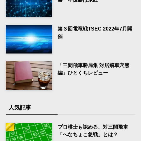
第３回電竜戦TSEC 2022年7月開
催
「三間飛車勝局集 対居飛車穴熊
編」ひとくちレビュー
人気記事
プロ棋士も認める、対三間飛車
「へなちょこ急戦」とは？