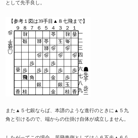
として先手良し。
【参考１図は39手目▲８七飛まで】
９
８
７
６
５
４
３
２
１
歩
一
桂
金
桂
香
二
飛
銀
金
玉
角
手
後
三
銀
歩
歩
四
歩
歩
歩
歩
五
歩
歩
六
香
歩
歩
歩
歩
歩
先
七
飛
角
金
歩
手
八
銀
銀
玉
歩
九
香
桂
金
桂
香
三
また▲５七銀ならば、本譜のような進行のときに▲５九
角と引けるので、端からの仕掛け自体が成立しません。
したがってこの場合、居飛車側としては△６五歩▲６八