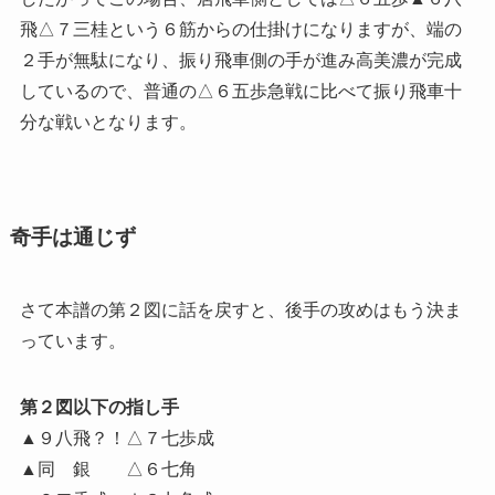
飛△７三桂という６筋からの仕掛けになりますが、端の
２手が無駄になり、振り飛車側の手が進み高美濃が完成
しているので、普通の△６五歩急戦に比べて振り飛車十
分な戦いとなります。
奇手は通じず
さて本譜の第２図に話を戻すと、後手の攻めはもう決ま
っています。
第２図以下の指し手
▲９八飛？！△７七歩成
▲同 銀 △６七角