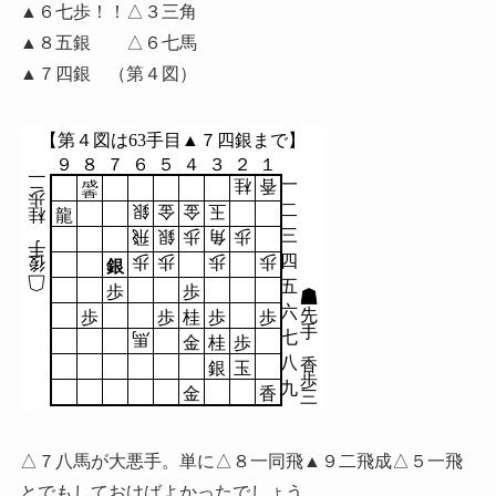
▲６七歩！！△３三角
▲８五銀 △６七馬
▲７四銀 （第４図）
【第４図は63手目▲７四銀まで】
９
８
７
６
５
４
３
２
１
二
一
桂
香
成
歩
香
二
銀
金
金
玉
桂
龍
三
飛
銀
歩
角
歩
手
四
歩
歩
歩
歩
後
銀
五
歩
歩
六
先
歩
歩
桂
歩
歩
手
七
馬
金
桂
歩
八
香
銀
玉
歩
九
金
香
三
△７八馬が大悪手。単に△８一同飛▲９二飛成△５一飛
とでもしておけばよかったでしょう。