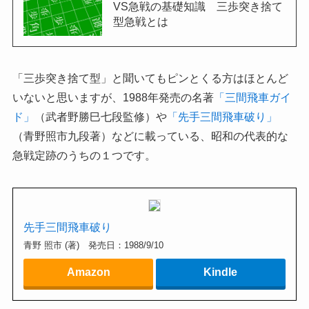
VS急戦の基礎知識 三歩突き捨て
型急戦とは
「三歩突き捨て型」と聞いてもピンとくる方はほとんど
いないと思いますが、1988年発売の名著
「三間飛車ガイ
ド」
（武者野勝巳七段監修）や
「先手三間飛車破り」
（青野照市九段著）などに載っている、昭和の代表的な
急戦定跡のうちの１つです。
先手三間飛車破り
青野 照市 (著) 発売日：1988/9/10
Amazon
Kindle