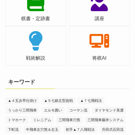
棋書・定跡書
講座
戦術解説
将棋AI
キーワード
▲４五歩早仕掛け
▲５七銀左型急戦
▲７七飛戦法
うっかり三間飛車
エルモ囲い
コーヤン流
ダイヤモンド美濃
トマホーク
ミレニアム
三間飛車穴熊
三間飛車藤井システム
下町流
中飛車左穴熊＆左玉
初手▲７八飛戦法
升田式石田流