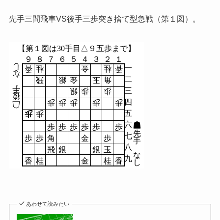
先手三間飛車VS後手三歩突き捨て型急戦（第１図）。
【第１図は30手目△９五歩まで】
９
８
７
６
５
４
３
２
１
し
一
香
桂
金
桂
香
な
二
飛
銀
金
玉
角
手
三
銀
歩
歩
後
四
歩
歩
歩
歩
歩
五
歩
歩
六
歩
歩
歩
歩
歩
歩
先
七
歩
歩
角
金
歩
手
八
飛
銀
銀
玉
な
九
香
桂
金
桂
香
し
あわせて読みたい