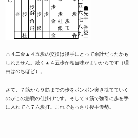
五
歩
歩
六
歩
先
香
歩
歩
歩
歩
歩
手
七
角
金
桂
歩
八
香
飛
銀
銀
玉
歩
九
桂
金
香
三
△４二金▲４五歩の交換は後手にとって余計だったかも
しれません。続く▲４五歩が相当味がよいからです（理
由はのちほど）。
さて、７筋から９筋までの歩をポンポン突き捨てていく
のがこの急戦の仕掛けです。そして９筋で強引に歩を手
に入れて△７六歩打。これであっさり後手優勢。