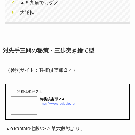
▲９九角でもダメ
大逆転
対先手三間の秘策・三歩突き捨て型
（参照サイト：将棋倶楽部２４）
将棋倶楽部２４
将棋倶楽部２４
https://www.shogidojo.net
▲o.kantaro七段VS△某六段戦より。