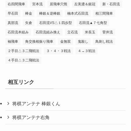
右四間飛車
宮本流
居飛車穴熊
左美濃＆銀冠
新・石田流
早石田
棒金
棒銀＆逆棒銀
楠本式石田流
相三間飛車
真部流
矢倉
石田流VS△１四歩型
石田流▲７七角型
石田流本組み
石田流組み換え
立石流
米長玉
菅井流
袖飛車
角交換相振り飛車
金無双
鬼殺し
鳥刺し戦法
２手目△３二飛戦法
３・４・３戦法
４→３戦法
４手目△３二飛戦法
相互リンク
将棋アンテナ 棒銀くん
将棋アンテナ右角