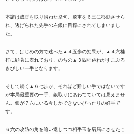
本譜は成香を取り損ねた挙句、飛車を６三に移動させら
れ、逃げられた先手の左銀に目標にされてしまいまし
た。
さて、はじめの方で述べた▲４五歩の効果が、▲４六桂
打に顕著に表れており、のちの▲３四桂跳ねがすこぶる
きびしい一手となります。
そして続く▲６七歩が、それほど難しい手ではないです
が本局最重要の一手。銀取りにあわてていては見えませ
ん。銀が７六にいる今しかできないぴったりの好手で
す。
６六の攻防の角を追い返しつつ相手玉を窮屈にさせたこ