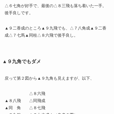
△６七角が好手で、最後の△８三飛も落ち着いた一手。
後手良しです。
▲９二香成のところ▲９九飛でも、△７八角成▲９二香
成△７七馬▲同桂△８六飛で後手良し。
▲９九角でもダメ
戻って第２図から▲９九角も見えますが、以下、
△８六飛
▲８八飛 △同飛成
▲同 角 △８七飛