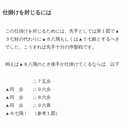
仕掛けを封じるには
この仕掛けを封じるためには、先手としては第１図で▲
３七桂の代わりに▲８八飛もしくは▲５七銀とするべき
でした。こうすれば先手十分の序盤戦です。
例えば▲８八飛のとき後手が仕掛けてくるならば、以下
△７五歩
▲同 歩 △９六歩
▲同 歩 △８六歩
▲同 歩 △９六香
▲８七飛！ （参考１図）