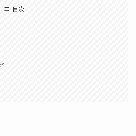
目次
グ
？