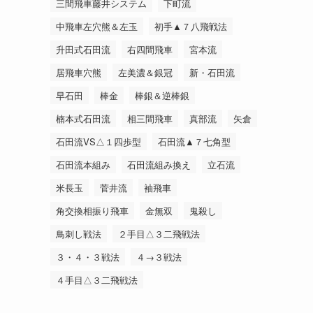
三間飛車藤井システム
下町流
中飛車左穴熊＆左玉
初手▲７八飛戦法
升田式石田流
右四間飛車
宮本流
居飛車穴熊
左美濃＆銀冠
新・石田流
早石田
棒金
棒銀＆逆棒銀
楠本式石田流
相三間飛車
真部流
矢倉
石田流VS△１四歩型
石田流▲７七角型
石田流本組み
石田流組み換え
立石流
米長玉
菅井流
袖飛車
角交換相振り飛車
金無双
鬼殺し
鳥刺し戦法
２手目△３二飛戦法
３・４・３戦法
４→３戦法
４手目△３二飛戦法