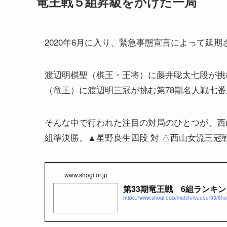
竜王戦５組昇級をかけた一局
2020年6月に入り、緊急事態宣言によって延
渡辺明棋聖（棋王・王将）に藤井聡太七段が挑
（竜王）に渡辺明三冠が挑む第78期名人戦七
そんな中で行われた注目の対局のひとつが、西
組準決勝、▲星野良生四段 対 △西山女流三冠
www.shogi.or.jp
第33期竜王戦 6組ランキ
https://www.shogi.or.jp/match/ryuuou/33/6ho