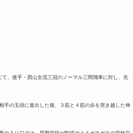
局にて、後手・西山女流三冠のノーマル三間飛車に対し、先
相手の玉頭に進出した後、３筋と４筋の歩を突き越した伸
盤の入り口では、星野四段が駒得のうえガチガチの四枚穴