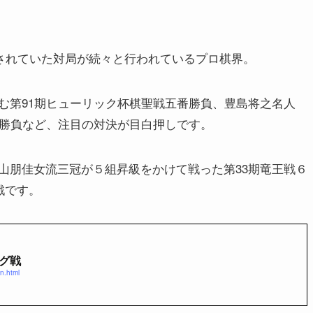
期されていた対局が続々と行われているプロ棋界。
む第91期ヒューリック杯棋聖戦五番勝負、豊島将之名人
番勝負など、注目の対決が目白押しです。
山朋佳女流三冠が５組昇級をかけて戦った第33期竜王戦６
戦です。
ング戦
n.html