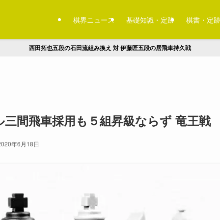
棋界ニュース
基礎知識・定跡
棋書・定
西田拓也五段の石田流組み換え 対 伊藤匠五段の居飛車持久戦
ル三間飛車採用も５組昇級ならず 竜王戦
2020年6月18日