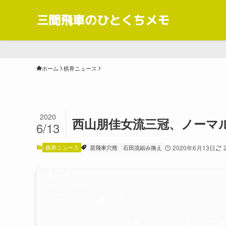
三間飛車のひとくちメモ
ホーム
棋界ニュース
2020
西山朋佳女流三冠、ノーマ
6/13
棋界ニュース
居飛車穴熊
石田流組み換え
2020年6月13日