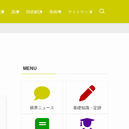
跡書
講座
戦術解説
将棋AI
サイトマップ
MENU
棋界ニュース
基礎知識・定跡