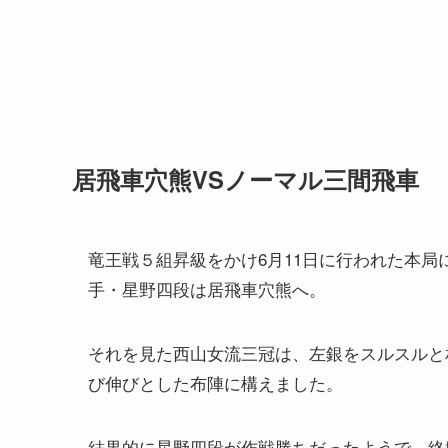
居飛車穴熊VSノーマル三間飛車
竜王戦５組昇級をかけ6月11日に行われた本
手・星野四段は居飛車穴熊へ。
それを見た西山女流三冠は、左銀をスルスルと
び伸びとした布陣に構えました。
結果的に星野四段が作戦勝ちだったようで、終