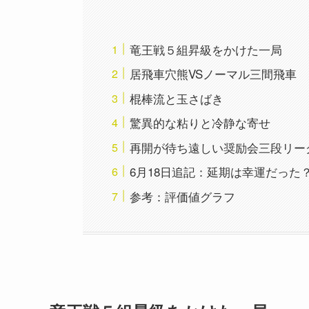
竜王戦５組昇級をかけた一局
居飛車穴熊VSノーマル三間飛車
棍棒流と玉さばき
驚異的な粘りと冷静な寄せ
再開が待ち遠しい奨励会三段リー
6月18日追記：延期は幸運だった
参考：評価値グラフ