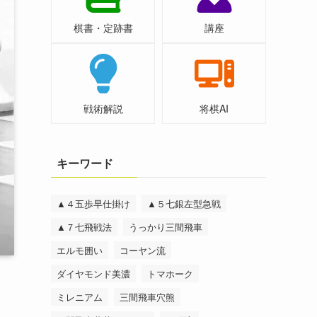
棋書・定跡書
講座
戦術解説
将棋AI
キーワード
▲４五歩早仕掛け
▲５七銀左型急戦
▲７七飛戦法
うっかり三間飛車
エルモ囲い
コーヤン流
ダイヤモンド美濃
トマホーク
ミレニアム
三間飛車穴熊