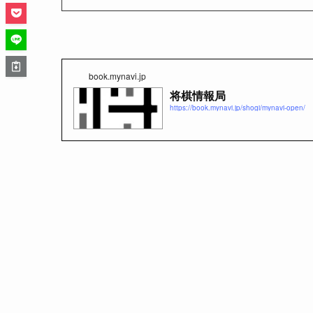
book.mynavi.jp
将棋情報局
https://book.mynavi.jp/shogi/mynavi-open/