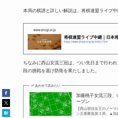
本局の棋譜と詳しい解説は、将棋連盟ライブ中
www.shogi.or.jp
将棋連盟ライブ中継｜日本
https://www.shogi.or.jp/lp/mr201704/
ちなみに西山女流三冠は、つい先日まで行われ
段の挑戦を退け防衛を果たしました。
あわせて読みたい
加藤桃子女流三段、
ープン
【西山朋佳女王のノーマル
ン五番勝負第３局、▲加藤